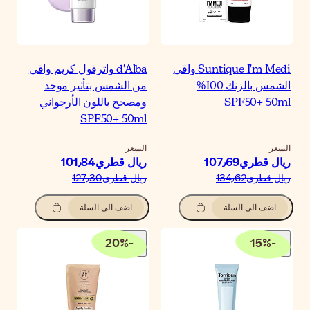
d'Alba واترفول كريم واقي
ن الشمس بتأثير موحد
مصحح باللون الأرجواني
SPF50+ 50m
لسعر
يال قطري‏101٫84
يال قطري‏127٫30
اضف الى السلة
20
%
-