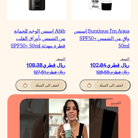
Abib إسنس الوجه للحماية
ن الشمس بأوراق القلب
طرة مهدئة SPF50+ 50ml
لسعر
يال قطري‏108٫38
يال قطري‏127٫51
اضف الى السلة
الفيديو