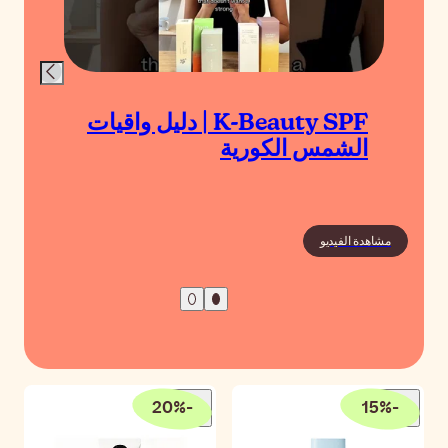
K-Beauty SP | دليل واقيات
orean Sunscreens
مشاهدة الفيديو
20
%
-