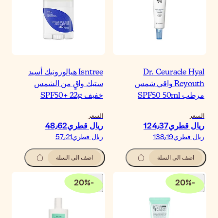
Isntree هيالورونيك أسيد
تيك واقٍ من الشمس
فيف SPF50+ 22g
لسعر
يال قطري‏48٫62
يال قطري‏57٫21
اضف الى السلة
20
%
-