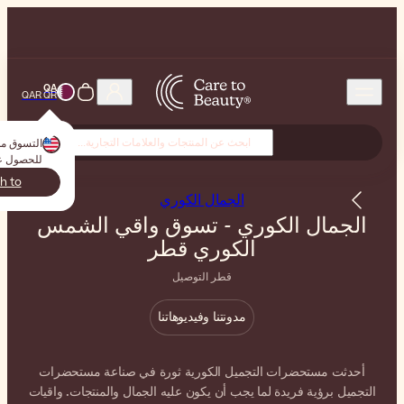
QA
QAR QR
التسوق من
USA
? انتقل إلى متجرك المحلي
للحصول على تجربة أفضل!
USA
Switch to
ابق هنا
كوري
سوق واقي الشمس
قطر
صيل
وهاتنا
ة ثورة في صناعة مستحضرات
 عليه الجمال والمنتجات. واقيات