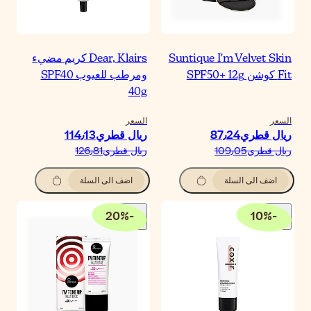
Dear, Klairs كريم مضيء
ومرطب للعيوب SPF40
40
لسعر
يال قطري‏114٫13
يال قطري‏126٫81
اضف الى السلة
20
%
-