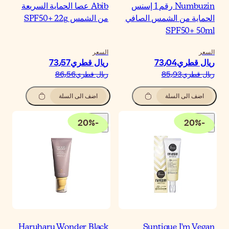
Abib عصا الحماية السريعة
ن الشمس SPF50+ 22g
لسعر
يال قطري‏73٫57
يال قطري‏86٫56
اضف الى السلة
20
%
-
Haruharu Wonder Blac