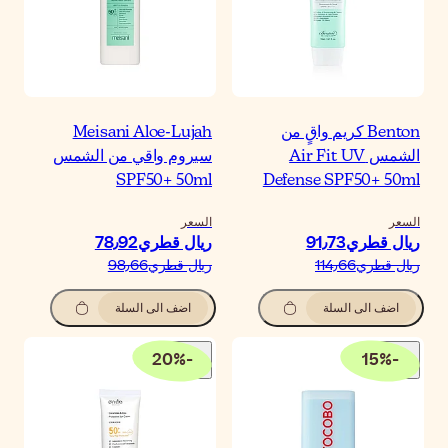
Meisani Aloe-Luja
يروم واقي من الشمس
SPF50+ 50m
لسعر
يال قطري‏78٫92
يال قطري‏98٫66
اضف الى السلة
20
%
-