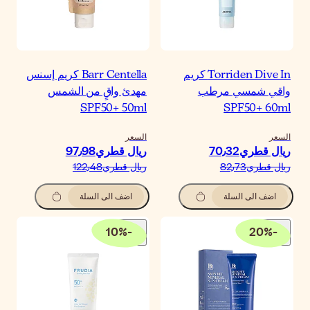
Barr Centella كريم إسنس
هدئ واقٍ من الشمس
SPF50+ 50m
لسعر
يال قطري‏97٫98
يال قطري‏122٫48
اضف الى السلة
10
%
-