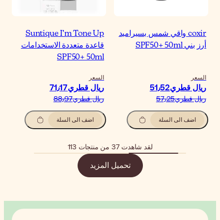
Suntique I’m Tone U
اعدة متعددة الاستخدامات
SPF50+ 50m
لسعر
يال قطري‏71٫17
يال قطري‏88٫97
اضف الى السلة
مزيد