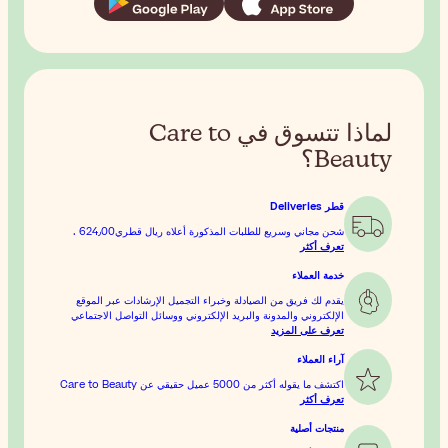
تتسوق في Care to
كورة أعلاه
ريال قطري‏624٫00
.
ء التجميل الإرشادات عبر الموقع
لكتروني ووسائل التواصل الاجتماعي