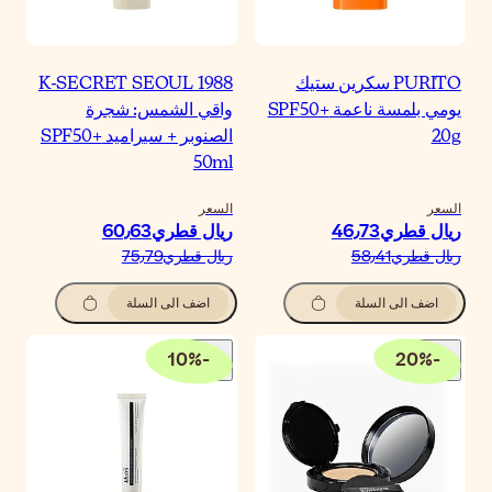
K-SECRET SEOUL 198
اقي الشمس: شجرة
الصنوبر + سيراميد SPF50+
50m
لسعر
يال قطري‏60٫63
يال قطري‏75٫79
اضف الى السلة
10
%
-