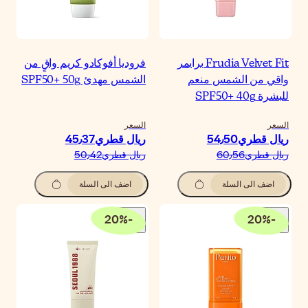
روديا أفوكادو كريم واقٍ من
لشمس مهدئ SPF50+ 50g
لسعر
يال قطري‏45٫37
يال قطري‏50٫42
اضف الى السلة
20
%
-