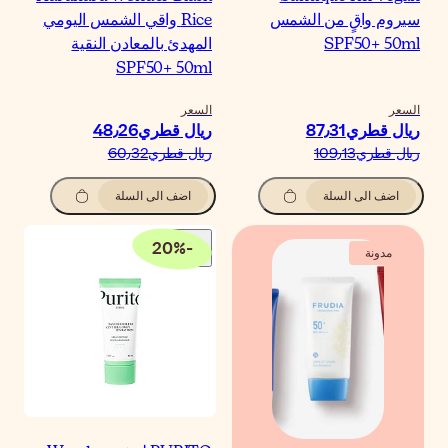
Rice واقي الشمس اليومي
لمهدئ بالمعادن النقية
SPF50+ 50m
لسعر
يال قطري‏48٫26
يال قطري‏60٫32
اضف الى السلة
20
%
-