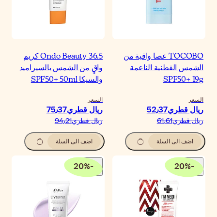
Ondo Beauty 36.5 كريم
اقٍ من الشمس بالسيراميد
السيكا SPF50+ 50ml
لسعر
يال قطري‏75٫37
يال قطري‏94٫21
اضف الى السلة
20
%
-