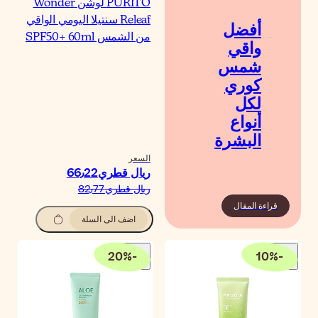
PURITO لوشن Wonder
Releaf سنتيلا اليومي الواقي
ن الشمس SPF50+ 60ml
لسعر
يال قطري‏66٫22
يال قطري‏82٫77
اضف الى السلة
20
%
-