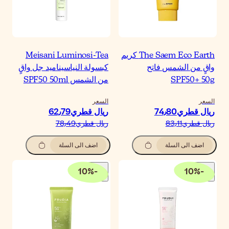
Meisani Luminosi-Te
بسولة النياسيناميد جل واقٍ
ن الشمس SPF50 50ml
لسعر
يال قطري‏62٫79
يال قطري‏78٫49
اضف الى السلة
10
%
-