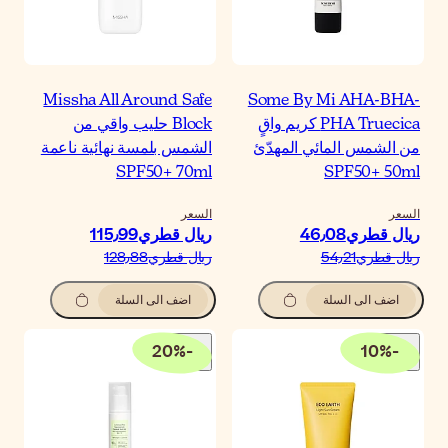
Missha All Around Saf
Block حليب واقي من
لشمس بلمسة نهائية ناعمة
SPF50+ 70m
لسعر
يال قطري‏115٫99
يال قطري‏128٫88
اضف الى السلة
20
%
-