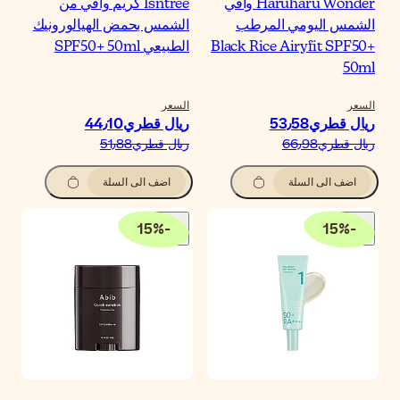
Isntree كريم واقي من
لشمس بحمض الهيالورونيك
لطبيعي SPF50+ 50ml
لسعر
يال قطري‏44٫10
يال قطري‏51٫88
اضف الى السلة
15
%
-