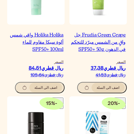
Holika Holika واقي شمس
لوة سيكا مقاوم للماء
SPF50+ 100m
لسعر
يال قطري‏84٫51
يال قطري‏105٫64
اضف الى السلة
15
%
-