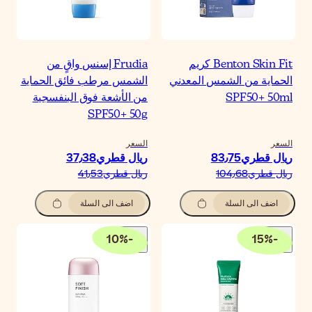
Frudia إسنس واقٍ من
لشمس مرطب فائق الحماية
ن الأشعة فوق البنفسجية
SPF50+ 50
لسعر
يال قطري‏37٫38
يال قطري‏41٫53
اضف الى السلة
10
%
-