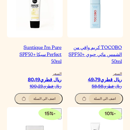
Suntique I'm Pur
Perfect سيكا SPF50+
50m
لسعر
يال قطري‏80٫19
يال قطري‏100٫23
اضف الى السلة
15
%
-