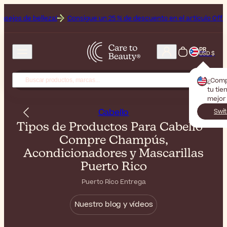
lleza!
Consigue un 25 % de descuento en el artículo Off sobre el artí
PR
USD $
¿Com
tu tie
mejor
Cabello
Swit
Tipos de Productos Para Cabello -
Compre Champús,
Acondicionadores y Mascarillas
Puerto Rico
Puerto Rico Entrega
Nuestro blog y vídeos