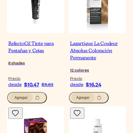
RefectoCil Tinte para
Lazartigue La Couleur
Pestañas y Cejas
Absolue Coloración
Permanente
8
shades
12
colores
Precio
Precio
$10.47
$16.24
desde
$11.63
desde
Agregar
Agregar