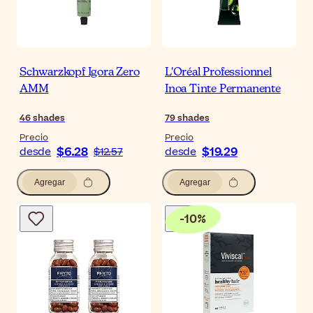
Schwarzkopf Igora Zero
L'Oréal Professionnel
AMM
Inoa Tinte Permanente
46
shades
79
shades
Precio
Precio
$6.28
$19.29
desde
$12.57
desde
Agregar
Agregar
-
10
%