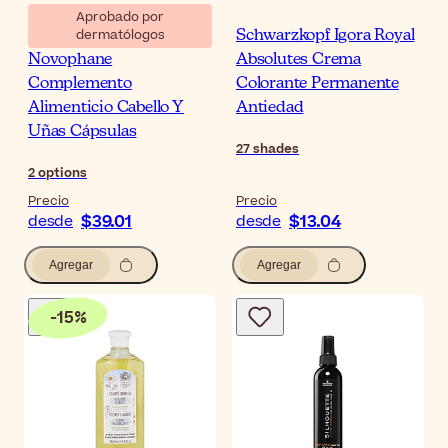
Aprobado por
dermatólogos
ACM Laboratoire
Schwarzkopf Igora Royal
Novophane
Absolutes Crema
Complemento
Colorante Permanente
Alimenticio Cabello Y
Antiedad
Uñas Cápsulas
27
shades
2
options
Precio
Precio
$39.01
$13.04
desde
desde
Agregar
Agregar
-
15
%