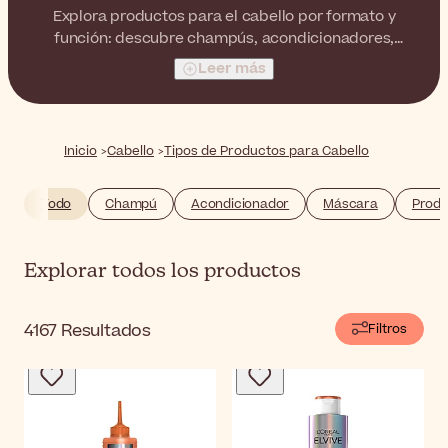
Explora productos para el cabello por formato y
función: descubre champús, acondicionadores,
mascarillas para el cabello, peinados y más.
Leer más
Inicio
Cabello
Tipos de Productos para Cabello
Todo
Champú
Acondicionador
Máscara
Produ
Explorar todos los productos
4167
Resultados
Filtros