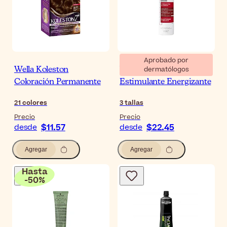
Aprobado por
dermatólogos
Wella Koleston
Vichy Dercos Champú
Coloración Permanente
Estimulante Energizante
21
colores
3
tallas
Precio
Precio
$11.57
$22.45
desde
desde
Agregar
Agregar
Hasta
-
50
%