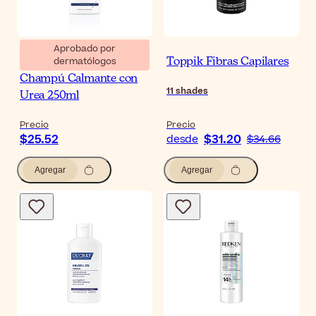
Aprobado por
dermatólogos
Eucerin DermoCapillaire
Toppik Fibras Capilares
Champú Calmante con
11
shades
Urea 250ml
Precio
Precio
$25.52
$31.20
desde
$34.66
Agregar
Agregar