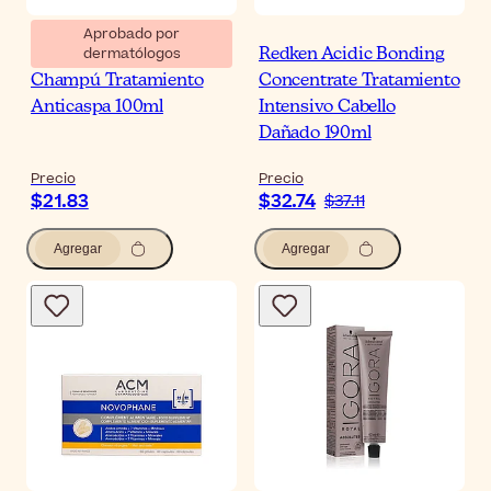
Aprobado por
dermatólogos
Ducray Kelual DS
Redken Acidic Bonding
Champú Tratamiento
Concentrate Tratamiento
Anticaspa 100ml
Intensivo Cabello
Dañado 190ml
Precio
Precio
$21.83
$32.74
$37.11
Agregar
Agregar