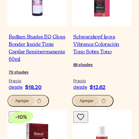
Redken Shades EQ Gloss
Schwarzkopf Igora
Bonder Inside Tinte
Vibrance Coloración
Capilar Semipermanente
Tono Sobre Tono
60ml
88
shades
79
shades
Precio
Precio
$18.20
$12.62
desde
desde
Agregar
Agregar
-
10
%