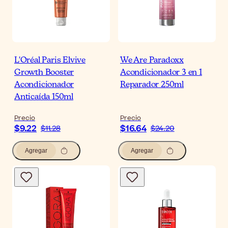
L'Oréal Paris Elvive
We Are Paradoxx
Growth Booster
Acondicionador 3 en 1
Acondicionador
Reparador 250ml
Anticaída 150ml
Precio
Precio
$9.22
$16.64
$11.28
$24.20
Agregar
Agregar