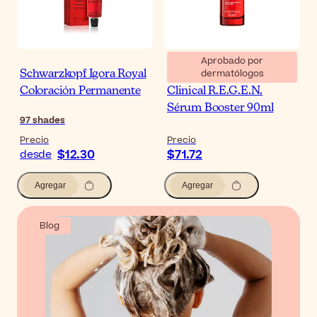
Aprobado por
dermatólogos
Schwarzkopf Igora Royal
Vichy Dercos Aminexil
Coloración Permanente
Clinical R.E.G.E.N.
Sérum Booster 90ml
97
shades
Precio
Precio
$12.30
$71.72
desde
Agregar
Agregar
Blog