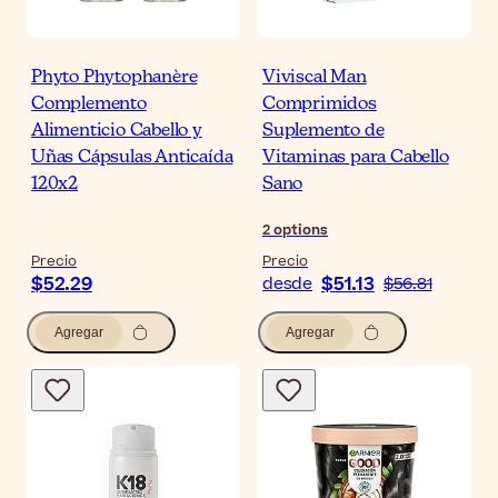
Phyto Phytophanère
Viviscal Man
Complemento
Comprimidos
Alimenticio Cabello y
Suplemento de
Uñas Cápsulas Anticaída
Vitaminas para Cabello
120x2
Sano
2
options
Precio
Precio
$52.29
$51.13
desde
$56.81
Agregar
Agregar