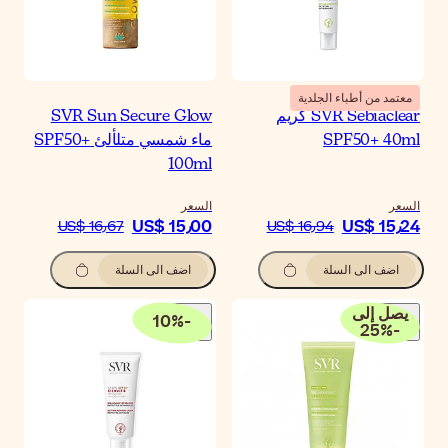
SVR Sun Secure Glo
ماء شمسي متلألئ SPF50+
100m
سعر
US$ 15٫0
US$ 16٫67
اضف الى السلة
10
%
-