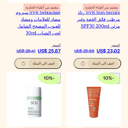
معتمد من أطباء الجلدية
SVR Sebiaclear سيروم
اد للعلامات ومضاد
عيوب المصحح الشامل
ب الشباب 30ml
سعر
US$ 25٫5
US$ 28٫41
اضف الى السلة
10
%
-