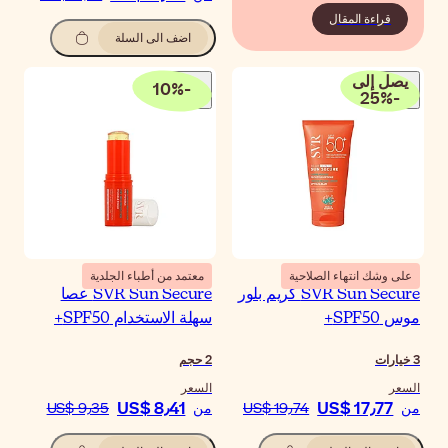
اضف الى السلة
10
%
-
معتمد من أطباء الجلدية
SVR Sun Secure عصا
لة الاستخدام SPF50+
حجم
سعر
US$ 8٫41
ن
US$ 9٫35