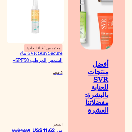
معتمد من أطباء الجلدية
SVR Sun Secure ماء
شمس المرطب SPF50+
حجم
سعر
US$ 11٫62
ن
US$ 12٫91