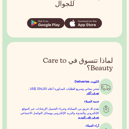
ل
سوق في Care to
رة أعلاه
US$ 334٫00
.
التجميل الإرشادات عبر الموقع
تروني ووسائل التواصل الاجتماعي