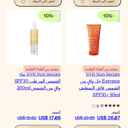
اضف الى السلة
10
%
-
معتمد من أطباء الجلدية
SVR Sun Secure ماء
الشمس المرطب SPF30
قٍ من الشمس 200ml
سعر
US$ 17٫6
US$ 19٫62