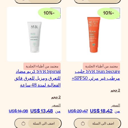
10
%
-
معتمد من أطباء الجلدية
SVR Spirial كريم مضاد
تعرق ومزيل للعرق فائق
فعالية لمدة 48 ساعة
حجم
سعر
US$ 13٫48
ن
US$ 14٫98
اضف الى السلة