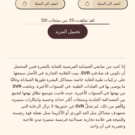
اضف الى السلة
زيد
للعناية بالبشرة فمن المحتمل
مة التجارية في الأصل سمعتها
لبشرة طورها الصيادلة وغالبًا
السنوات الأخيرة، وسّعت
SVR
مت بتوسيع نطاق نهجها لتجمع
داثة وحسية وابتكارات متميزة.
ا: لا تزال الرعاية التي
كزيما تمثل نقطة قوة رئيسية.
سية متميزة تبدو علاجية