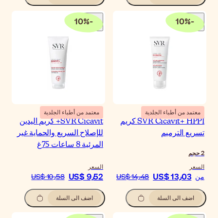
10
%
-
معتمد من أطباء الجلدية
SVR Cicavit+ كريم اليدين
إصلاح السريع والحماية غير
ئية 8 ساعات 75غ
سعر
US$ 9٫5
US$ 10٫58
اضف الى السلة