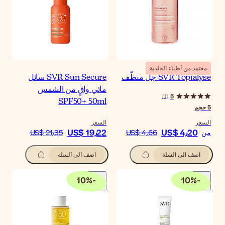
SVR Sun Secure سائل
ئي واقٍ من الشمس
SPF50+ 50m
سعر
US$ 19٫2
US$ 21٫35
اضف الى السلة
10
%
-