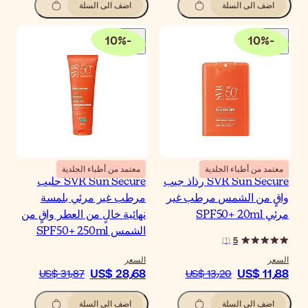
اضف الى السلة
10
%
-
معتمد من أطباء الجلدية
SVR Sun Secure حليب
رطب غير مرئي بلمسة
ائية خالٍ من العطر واقٍ من
مس SPF50+ 250ml
سعر
US$ 28٫6
US$ 31٫87
اضف الى السلة