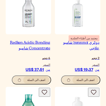
معتمد من أطباء الجلدية
دوكري Sensinol شامبو
Redken Acidic Bonding
علاجي
Concentrate شامبو
2
حجم
4
حجم
السعر
السعر
US$ 37٫51
US$ 19٫37
من
من
اضف الى السلة
اضف الى السلة