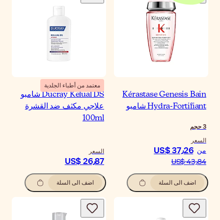
معتمد من أطباء الجلدية
Kérastase Genesis Bain
Ducray Kelual DS شامبو
Hydra-Fortifiant شامبو
علاجي مكثف ضد القشرة
100ml
3
حجم
السعر
US$ 37٫26
من
السعر
US$ 26٫87
US$ 43٫84
اضف الى السلة
اضف الى السلة