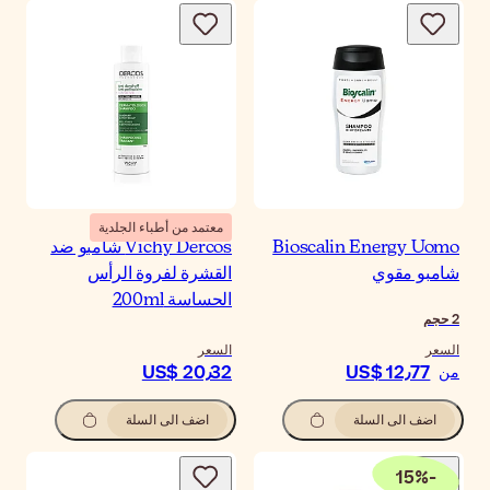
معتمد من أطباء الجلدية
Bioscalin Energy Uomo
Vichy Dercos شامبو ضد
شامبو مقوي
القشرة لفروة الرأس
الحساسة 200ml
2
حجم
السعر
السعر
US$ 20٫32
US$ 12٫77
من
اضف الى السلة
اضف الى السلة
15
%
-