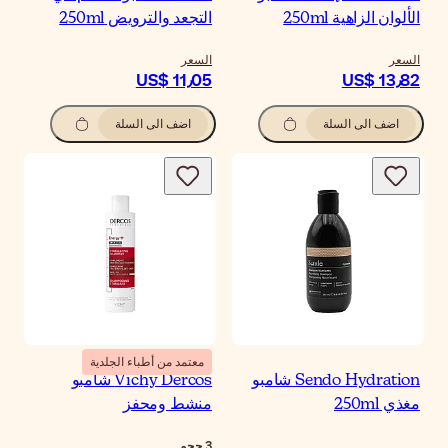
الألوان الزاهية 250ml
التجعد والترويض 250ml
السعر
السعر
US$ 11٫05
US$ 13٫82
اضف الى السلة
اضف الى السلة
معتمد من أطباء الجلدية
Sendo Hydration شامبو
Vichy Dercos شامبو
مغذي 250ml
منشط ومحفز
3
حجم