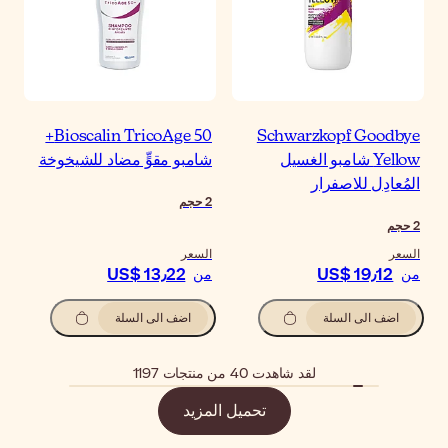
Bioscalin TricoAge 50+
Schwarzkopf Goodbye
Yellow شامبو الغسيل
شامبو مقوٍّ مضاد للشيخوخة
المُعادِل للاصفرار
2
حجم
2
حجم
السعر
السعر
US$ 13٫22
US$ 19٫12
من
من
اضف الى السلة
اضف الى السلة
لقد شاهدت 40 من منتجات 1197
تحميل المزيد