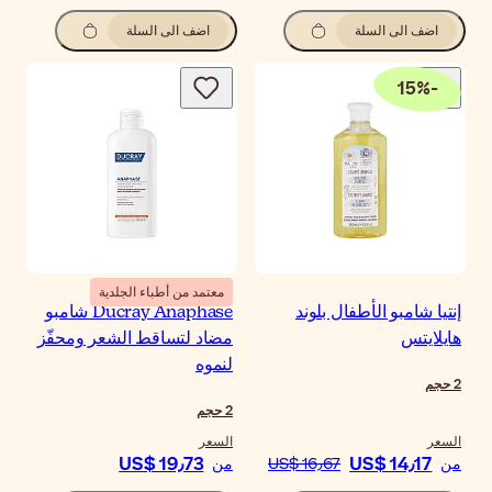
اضف الى السلة
اضف الى السلة
15
%
-
معتمد من أطباء الجلدية
إنتيا شامبو الأطفال بلوند
Ducray Anaphase شامبو
هايلايتس
مضاد لتساقط الشعر ومحفّز
لنموه
2
حجم
2
حجم
السعر
السعر
US$ 19٫73
US$ 14٫17
من
US$ 16٫67
من