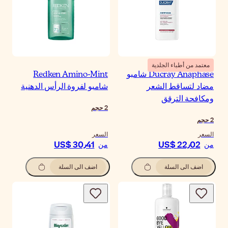
معتمد من أطباء الجلدية
Ducray Anaphase شامبو
Redken Amino-Mint
مضاد لتساقط الشعر
شامبو لفروة الرأس الدهنية
ومكافحة الترقق
2
حجم
2
حجم
السعر
السعر
US$ 30٫41
US$ 22٫02
من
من
اضف الى السلة
اضف الى السلة