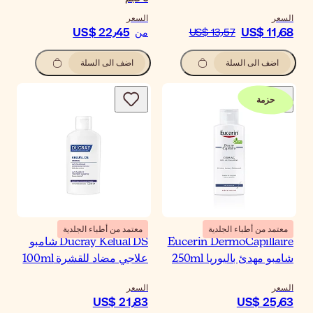
السعر
السعر
US$ 22٫45
US$ 11٫68
US$ 13٫57
من
اضف الى السلة
اضف الى السلة
حزمة
معتمد من أطباء الجلدية
معتمد من أطباء الجلدية
Eucerin DermoCapillaire
Ducray Kelual DS شامبو
شامبو مهدئ باليوريا 250ml
علاجي مضاد للقشرة 100ml
السعر
السعر
US$ 21٫83
US$ 25٫63