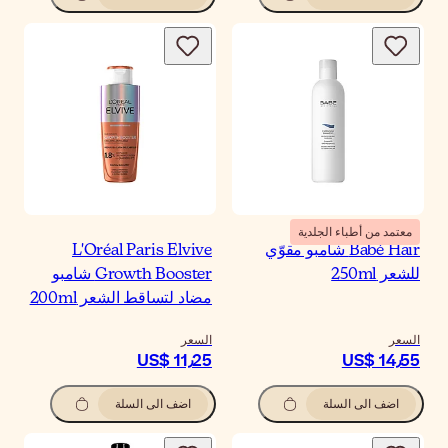
معتمد من أطباء الجلدية
Babé Hair شامبو مقوّي
L'Oréal Paris Elvive
للشعر 250ml
Growth Booster شامبو
مضاد لتساقط الشعر 200ml
السعر
السعر
US$ 11٫25
US$ 14٫55
اضف الى السلة
اضف الى السلة