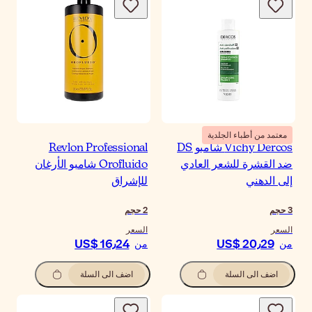
معتمد من أطباء الجلدية
Vichy Dercos شامبو DS
Revlon Professional
ضد القشرة للشعر العادي
Orofluido شامبو الأرغان
إلى الدهني
للإشراق
3
حجم
2
حجم
السعر
السعر
US$ 16٫24
US$ 20٫29
من
من
اضف الى السلة
اضف الى السلة