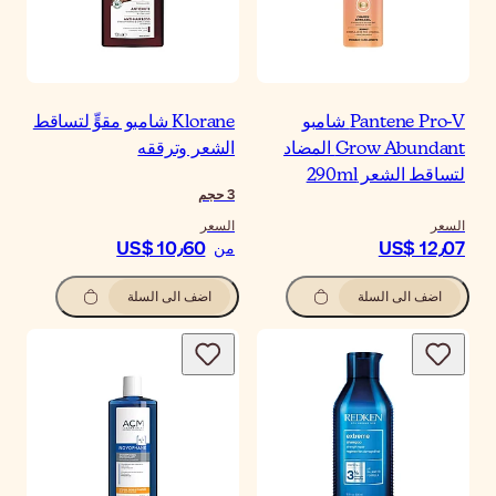
Pantene Pro-V شامبو
Klorane شامبو مقوٍّ لتساقط
Grow Abundant المضاد
الشعر وترققه
لتساقط الشعر 290ml
3
حجم
السعر
السعر
US$ 10٫60
US$ 12٫07
من
اضف الى السلة
اضف الى السلة