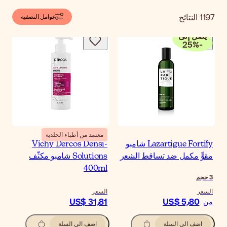
1197
النتائج
عوامل التصفية
يصل إلى
25
%
-
معتمد من أطباء الجلدية
Lazartigue Fortify شامبو
Vichy Dercos Densi-
مقوٍّ مكمل ضد تساقط الشعر
Solutions شامبو مكثّف
400ml
3
حجم
السعر
السعر
US$ 31٫81
US$ 5٫80
من
اضف الى السلة
اضف الى السلة