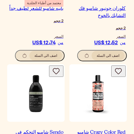
معتمد من أطباء الجلدية
كلوران جونيور شامبو فك
بابيه شامبو للشعر لطيف جداً
التشابك بالخوخ
2
حجم
2
حجم
السعر
السعر
US$ 12٫74
US$ 12٫52
من
من
اضف الى السلة
اضف الى السلة
Crazy Color Red شامبو
Sendo شامبو التحكم في