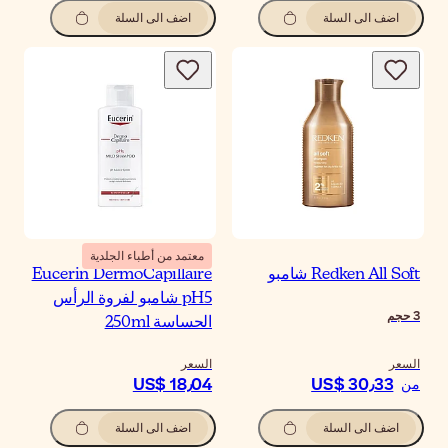
اضف الى السلة
اضف الى السلة
معتمد من أطباء الجلدية
Redken All Soft شامبو
Eucerin DermoCapillaire
pH5 شامبو لفروة الرأس
3
حجم
الحساسة 250ml
السعر
السعر
US$ 18٫04
US$ 30٫33
من
اضف الى السلة
اضف الى السلة