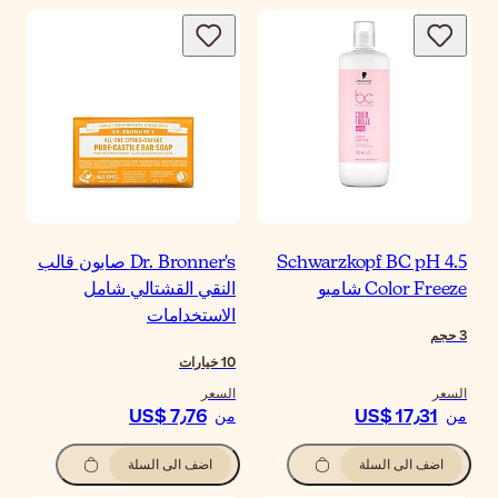
Schwarzkopf BC pH 4.5
Dr. Bronner's صابون قالب
Color Freeze شامبو
النقي القشتالي شامل
الاستخدامات
3
حجم
10
خيارات
السعر
السعر
US$ 7٫76
US$ 17٫31
من
من
اضف الى السلة
اضف الى السلة