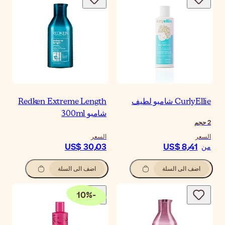
CurlyEllie شامبو لطيف
Redken Extreme Length
شامبو 300ml
2
حجم
السعر
السعر
US$ 30٫03
US$ 8٫41
من
اضف الى السلة
اضف الى السلة
10
%
-