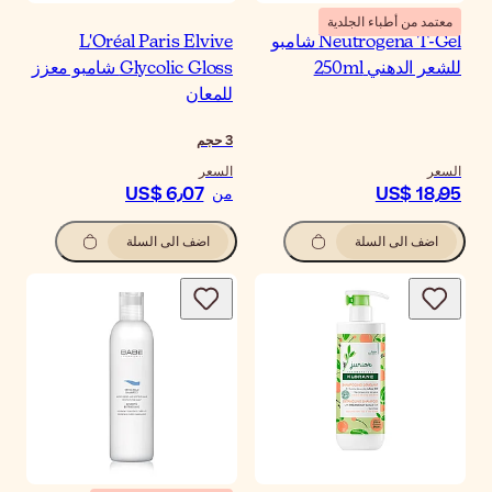
معتمد من أطباء الجلدية
Neutrogena T-Gel شامبو
L'Oréal Paris Elvive
للشعر الدهني 250ml
Glycolic Gloss شامبو معزز
للمعان
3
حجم
السعر
السعر
US$ 6٫07
US$ 18٫95
من
اضف الى السلة
اضف الى السلة