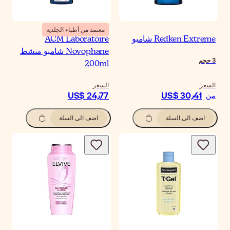
معتمد من أطباء الجلدية
Redken Extreme شامبو
ACM Laboratoire
Novophane شامبو منشط
3
حجم
200ml
السعر
السعر
US$ 24٫77
US$ 30٫41
من
اضف الى السلة
اضف الى السلة