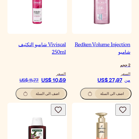
Redken Volume Injection
Viviscal شامبو التكثيف
شامبو
250ml
2
حجم
السعر
السعر
US$ 10٫59
US$ 27٫97
من
US$ 11٫77
اضف الى السلة
اضف الى السلة