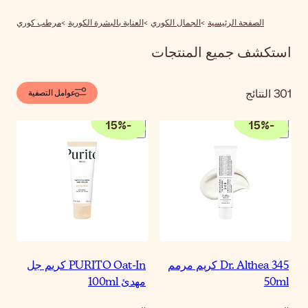
عناية بالبشرة الكورية
مرطب كوري
عوامل التصفية
15
%
-
PURITO Oat-In كريم جل
دئ 100ml