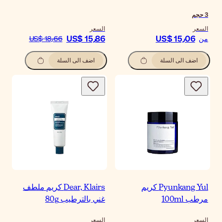
سعر
US$ 15٫8
US$ 18٫66
اضف الى السلة
Dear, Klairs كريم ملطف
ي بالترطيب 80g
سعر