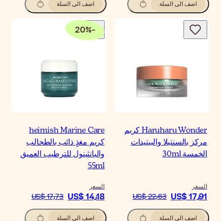
اضف الى السلة
20
%
-
heimish Marine Car
يم مغذٍ ذائب بالطحالب
لبانثينول للترطيب العميق
55m
سعر
US$ 14٫1
US$ 17٫73
اضف الى السلة