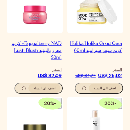
Eqqualberry NAD+ كريم
معزز بالببتيد Lush Blush
50m
سعر
US$ 32٫0
اضف الى السلة
20
%
-