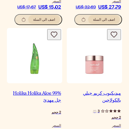
سعر
US$ 15٫0
US$ 17٫67
اضف الى السلة
Holika Holika Aloe 9
ل مهدئ
حجم
سعر