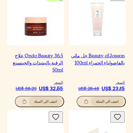
Ondo Beauty 36.5 علاج
رقبة بالببتيدات والجينسنغ
50m
سعر
US$ 32٫5
US$ 38٫29
اضف الى السلة