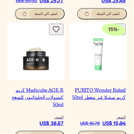
US$ 25٫7
US$ 30٫32
اضف الى السلة
Medicube AGE-R كريم
سولات الجلوتاثيون للتوهج
50m
سعر
US$ 38٫5