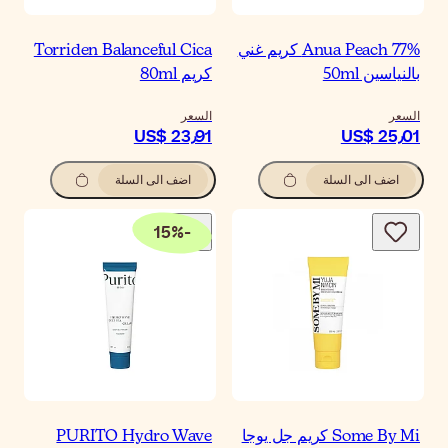
Torriden Balanceful Ci
م 80ml
سعر
US$ 23٫9
اضف الى السلة
15
%
-
PURITO Hydro Wav