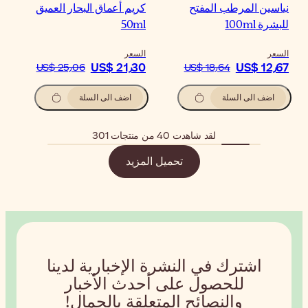
يم أعماق البحار العميق
50m
سعر
US$ 21٫3
US$ 25٫06
اضف الى السلة
زيد
إخبارية لدينا
دث الأخبار
ة بالجمال!