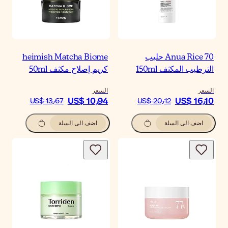
heimish Matcha Biom
يم إصلاح مكثف 50ml
سعر
US$ 10٫9
US$ 13٫67
اضف الى السلة