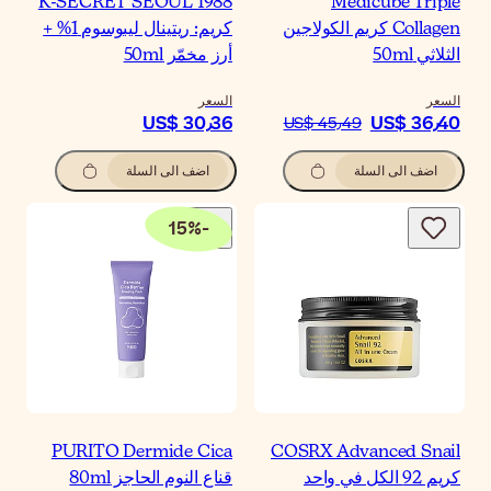
K-SECRET SEOUL 198
كريم: ريتينال ليبوسوم 1% +
ز مخمّر 50ml
سعر
US$ 30٫3
اضف الى السلة
15
%
-
PURITO Dermide Cic
اع النوم الحاجز 80ml