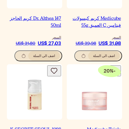
Dr. Althea 147 كريم الحاجز
50m
سعر
US$ 27٫0
US$ 31٫80
اضف الى السلة