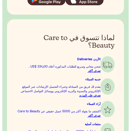
سوق في Care to
رة أعلاه
US$ 334٫00
.
التجميل الإرشادات عبر الموقع
تروني ووسائل التواصل الاجتماعي