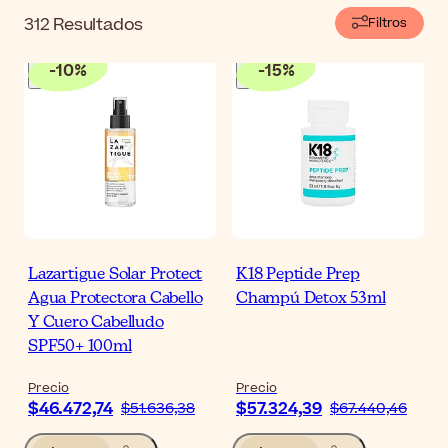
312
Resultados
Filtros
-
10
%
-
15
%
Lazartigue Solar Protect
K18 Peptide Prep
Agua Protectora Cabello
Champú Detox 53ml
Y Cuero Cabelludo
SPF50+ 100ml
Precio
Precio
$46.472,74
$57.324,39
$51.636,38
$67.440,46