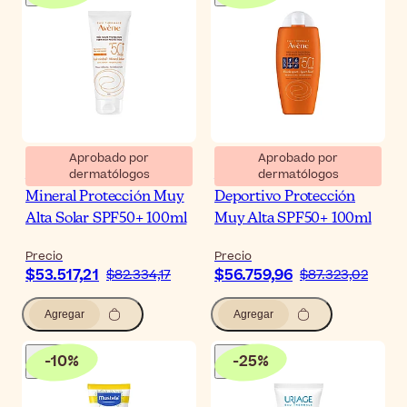
Aprobado por
Aprobado por
dermatólogos
dermatólogos
Avène Sun Loción
Avène Sun Fluido Solar
Mineral Protección Muy
Deportivo Protección
Alta Solar SPF50+ 100ml
Muy Alta SPF50+ 100ml
Precio
Precio
$53.517,21
$56.759,96
$82.334,17
$87.323,02
Agregar
Agregar
-
10
%
-
25
%