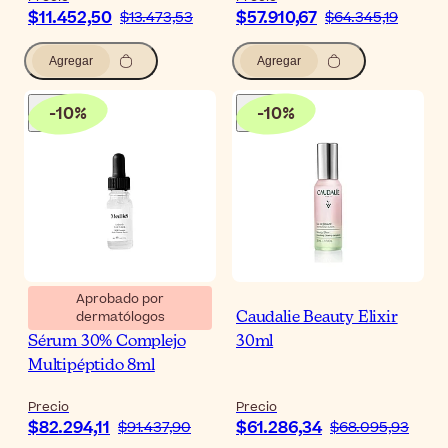
$11.452,50
$57.910,67
$13.473,53
$64.345,19
Agregar
Agregar
-
10
%
-
10
%
Aprobado por
dermatólogos
Medik8 Liquid Peptides
Caudalie Beauty Elixir
Sérum 30% Complejo
30ml
Multipéptido 8ml
Precio
Precio
$82.294,11
$61.286,34
$91.437,90
$68.095,93