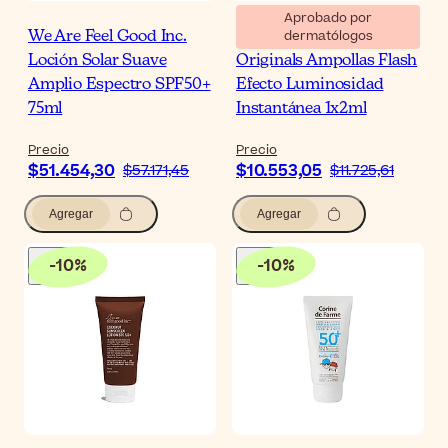
Aprobado por
dermatólogos
We Are Feel Good Inc.
MartiDerm The
Loción Solar Suave
Originals Ampollas Flash
Amplio Espectro SPF50+
Efecto Luminosidad
75ml
Instantánea 1x2ml
Precio
Precio
$51.454,30
$10.553,05
$57.171,45
$11.725,61
Agregar
Agregar
-
10
%
-
10
%