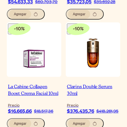
$54.633,33
$35.723,05
$60.703,70
$39.692,28
Agregar
Agregar
-
10
%
-
10
%
La Cabine Collagen
Clarins Double Serum
Boost Crema Facial 10ml
30ml
Precio
Precio
$16.665,66
$376.435,76
$18.517,36
$418.261,95
Agregar
Agregar