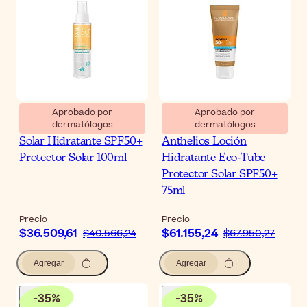
Aprobado por
Aprobado por
dermatólogos
dermatólogos
SVR Sun Secure Agua
La Roche-Posay
Solar Hidratante SPF50+
Anthelios Loción
Protector Solar 100ml
Hidratante Eco-Tube
Protector Solar SPF50+
75ml
Precio
Precio
$36.509,61
$61.155,24
$40.566,24
$67.950,27
Agregar
Agregar
-
35
%
-
35
%