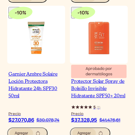
-
10
%
-
10
%
Aprobado por
dermatólogos
Garnier Ambre Solaire
SVR Sun Secure
Loción Protectora
Protector Solar Spray de
Hidratante 24h SPF30
Bolsillo Invisible
50ml
Hidratante SPF50+ 20ml
5
(
1
)
Precio
Precio
$27.070,86
$37.328,95
$30.078,74
$41.476,61
Agregar
Agregar