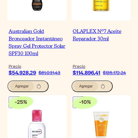
Australian Gold
OLAPLEX Nº7 Aceite
Bronceador Instantáneo
Reparador 30ml
Spray Gel Protector Solar
SPF30 100ml
Precio
Precio
$54.928,29
$114.896,41
$61.031,43
$135.172,24
Agregar
Agregar
-
25
%
-
10
%