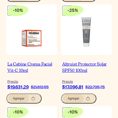
-
10
%
-
25
%
La Cabine Crema Facial
Altruist Protector Solar
Vit-C 10ml
SPF50 100ml
Precio
Precio
$19.631,29
$17.096,81
$21.812,55
$22.795,75
Agregar
Agregar
-
10
%
-
10
%