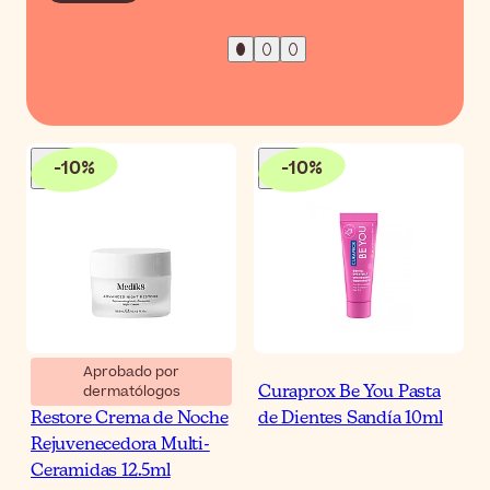
-
10
%
-
10
%
Aprobado por
dermatólogos
Medik8 Advanced Night
Curaprox Be You Pasta
Restore Crema de Noche
de Dientes Sandía 10ml
Rejuvenecedora Multi-
Ceramidas 12.5ml