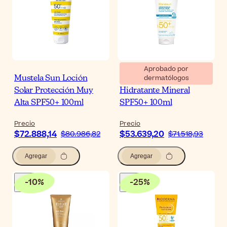
Aprobado por
dermatólogos
Mustela Sun Loción
Uriage Bariésun Crema
Solar Protección Muy
Hidratante Mineral
Alta SPF50+ 100ml
SPF50+ 100ml
Precio
Precio
$72.888,14
$53.639,20
$80.986,82
$71.518,93
Agregar
Agregar
-
10
%
-
25
%