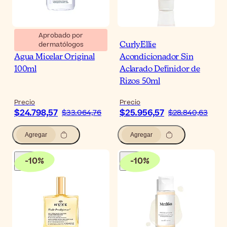
Aprobado por
dermatólogos
Bioderma Sensibio H2O
CurlyEllie
Agua Micelar Original
Acondicionador Sin
100ml
Aclarado Definidor de
Rizos 50ml
Precio
Precio
$24.798,57
$25.956,57
$33.064,76
$28.840,63
Agregar
Agregar
-
10
%
-
10
%