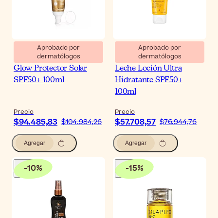
Aprobado por
Aprobado por
dermatólogos
dermatólogos
Heliocare 360º Body
Bioderma Photoderm
Glow Protector Solar
Leche Loción Ultra
SPF50+ 100ml
Hidratante SPF50+
100ml
Precio
Precio
$94.485,83
$57.708,57
$104.984,26
$76.944,76
Agregar
Agregar
-
10
%
-
15
%