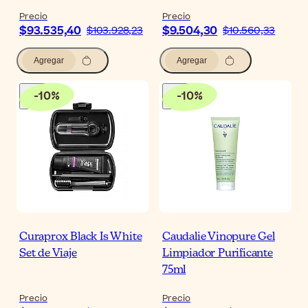
Precio
Precio
$93.535,40
$9.504,30
$103.928,23
$10.560,33
Agregar
Agregar
-
10
%
-
10
%
Curaprox Black Is White
Caudalie Vinopure Gel
Set de Viaje
Limpiador Purificante
75ml
Precio
Precio