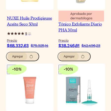
Aprobado por
dermatólogos
NUXE Huile Prodigieuse
Medik8 Press & Glow
Aceite Seco 50ml
Tónico Exfoliante Diario
PHA 30ml
5
(
1
)
Precio
Precio
$68.332,63
$38.246,61
$75.925,14
$42.496,23
Agregar
Agregar
-
10
%
-
10
%