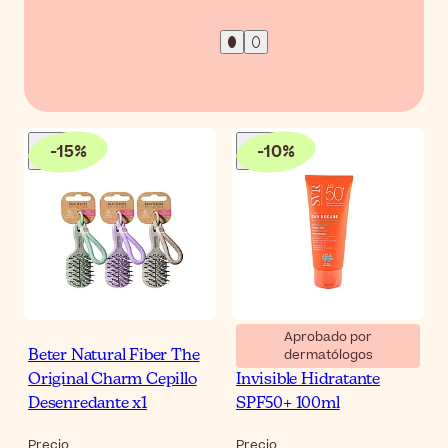
-
15
%
-
10
%
Aprobado por
dermatólogos
Beter Natural Fiber The
SVR Sun Secure Leche
Original Charm Cepillo
Invisible Hidratante
Desenredante x1
SPF50+ 100ml
Precio
Precio