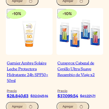
Agregar
Agregar
-
10
%
-
10
%
Garnier Ambre Solaire
Curaprox Cabezal de
Leche Protectora
Cepillo Ultra Suave
Hidratante 24h SPF50+
Recambio de Viaje x2
50ml
Precio
Precio
$28.840,63
$37.099,54
$32.045,14
$41.221,71
Agregar
Agregar