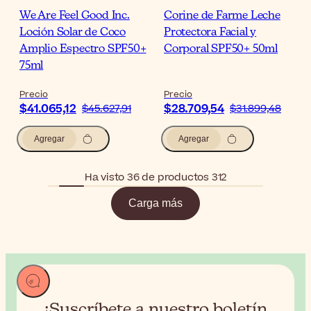
We Are Feel Good Inc.
Corine de Farme Leche
Loción Solar de Coco
Protectora Facial y
Amplio Espectro SPF50+
Corporal SPF50+ 50ml
75ml
Precio
Precio
$41.065,12
$28.709,54
$45.627,91
$31.899,48
Agregar
Agregar
Ha visto 36 de productos 312
Carga más
¡Suscríbete a nuestro boletín