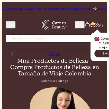
voritos. ¡Tu verano sin fin empieza ahora!
¡Suscríbete a nuestro bole
CO
COP $
¿Comp
tu tie
mejor 
Guías
Swit
Mini Productos de Belleza -
Compre Productos de Belleza en
Tamaño de Viaje Colombia
Colombia Entrega