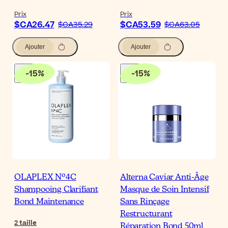
Prix
Prix
$CA26.47
$CA53.59
$CA35.29
$CA63.05
Ajouter
Ajouter
-
15
%
-
15
%
OLAPLEX Nº4C
Alterna Caviar Anti-Âge
Shampooing Clarifiant
Masque de Soin Intensif
Bond Maintenance
Sans Rinçage
Restructurant
2
taille
Réparation Bond 50ml