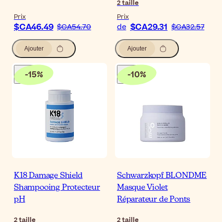
2
taille
Prix
Prix
$CA46.49
$CA29.31
$CA54.70
de
$CA32.57
Ajouter
Ajouter
-
15
%
-
10
%
K18 Damage Shield
Schwarzkopf BLONDME
Shampooing Protecteur
Masque Violet
pH
Réparateur de Ponts
2
taille
2
taille