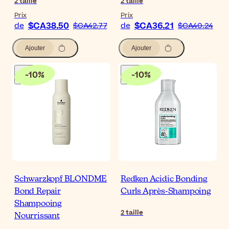
2
taille
2
taille
Prix
Prix
$CA38.50
$CA36.21
de
$CA42.77
de
$CA40.24
Ajouter
Ajouter
-
10
%
-
10
%
Schwarzkopf BLONDME
Redken Acidic Bonding
Bond Repair
Curls Après-Shampoing
Shampooing
2
taille
Nourrissant