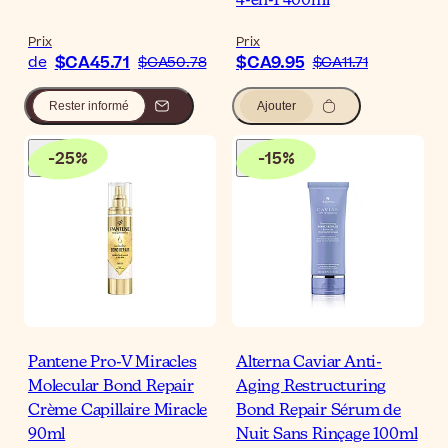
4-en-1 400ml
Prix
Prix
$CA45.71
$CA9.95
de
$CA50.78
$CA11.71
Rester informé
Ajouter
-
25
%
-
15
%
Pantene Pro-V Miracles
Alterna Caviar Anti-
Molecular Bond Repair
Aging Restructuring
Crème Capillaire Miracle
Bond Repair Sérum de
90ml
Nuit Sans Rinçage 100ml