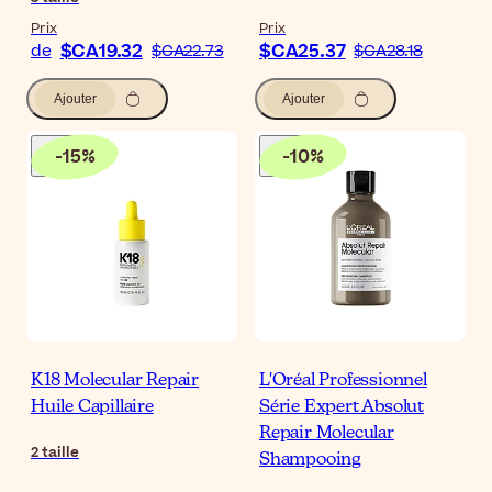
Prix
Prix
$CA19.32
$CA25.37
de
$CA22.73
$CA28.18
Ajouter
Ajouter
-
15
%
-
10
%
K18 Molecular Repair
L'Oréal Professionnel
Huile Capillaire
Série Expert Absolut
Repair Molecular
2
taille
Shampooing