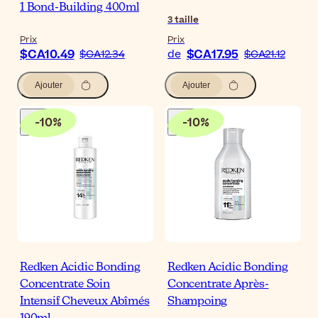
1 Bond-Building 400ml
3
taille
Prix
Prix
$CA10.49
$CA17.95
$CA12.34
de
$CA21.12
Ajouter
Ajouter
-
10
%
-
10
%
Redken Acidic Bonding
Redken Acidic Bonding
Concentrate Soin
Concentrate Après-
Intensif Cheveux Abîmés
Shampoing