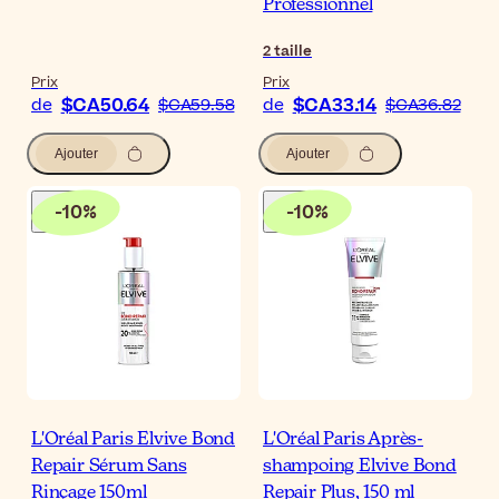
Professionnel
2
taille
Prix
Prix
$CA50.64
$CA33.14
de
$CA59.58
de
$CA36.82
Ajouter
Ajouter
-
10
%
-
10
%
L'Oréal Paris Elvive Bond
L'Oréal Paris Après-
Repair Sérum Sans
shampoing Elvive Bond
Rinçage 150ml
Repair Plus, 150 ml