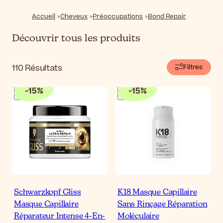
within to strengthen, protect, and improve overall hair
resilience.
Accueil
Cheveux
Préoccupations
Bond Repair
Découvrir tous les produits
110
Résultats
Filtres
-
15
%
-
15
%
Schwarzkopf Gliss
K18 Masque Capillaire
Masque Capillaire
Sans Rinçage Réparation
Réparateur Intense 4-En-
Moléculaire