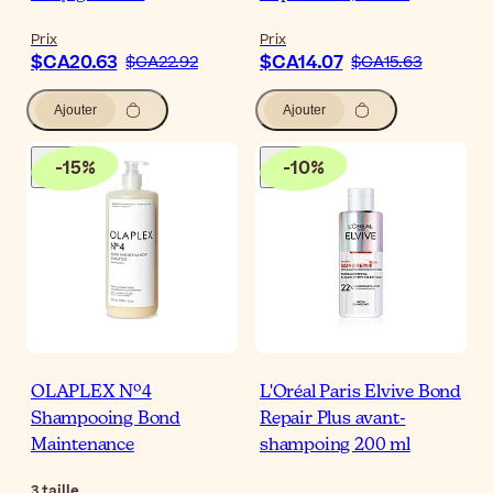
Prix
Prix
$CA20.63
$CA14.07
$CA22.92
$CA15.63
Ajouter
Ajouter
-
15
%
-
10
%
OLAPLEX Nº4
L'Oréal Paris Elvive Bond
Shampooing Bond
Repair Plus avant-
Maintenance
shampoing 200 ml
3
taille