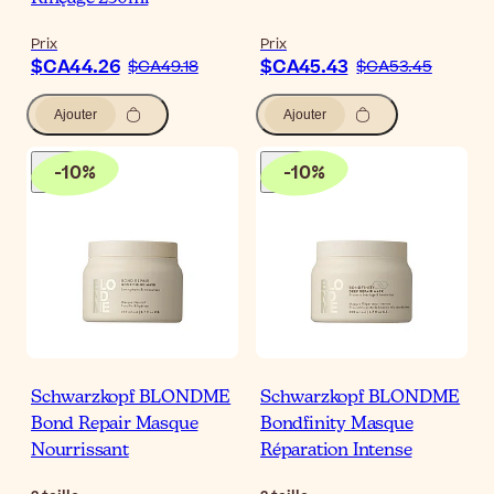
Prix
Prix
$CA44.26
$CA45.43
$CA49.18
$CA53.45
Ajouter
Ajouter
-
10
%
-
10
%
Schwarzkopf BLONDME
Schwarzkopf BLONDME
Bond Repair Masque
Bondfinity Masque
Nourrissant
Réparation Intense