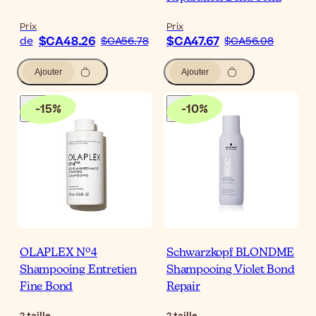
Prix
Prix
$CA48.26
$CA47.67
de
$CA56.78
$CA56.08
Ajouter
Ajouter
-
15
%
-
10
%
OLAPLEX Nº4
Schwarzkopf BLONDME
Shampooing Entretien
Shampooing Violet Bond
Fine Bond
Repair