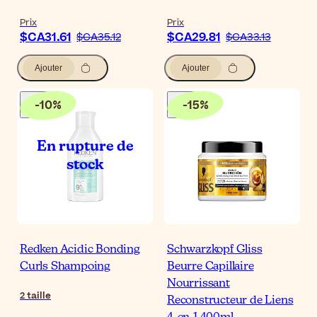
Prix
Prix
$CA31.61
$CA29.81
$CA35.12
$CA33.13
Ajouter
Ajouter
-
10
%
-
15
%
Redken Acidic Bonding
Schwarzkopf Gliss
Curls Shampoing
Beurre Capillaire
Nourrissant
2
taille
Reconstructeur de Liens