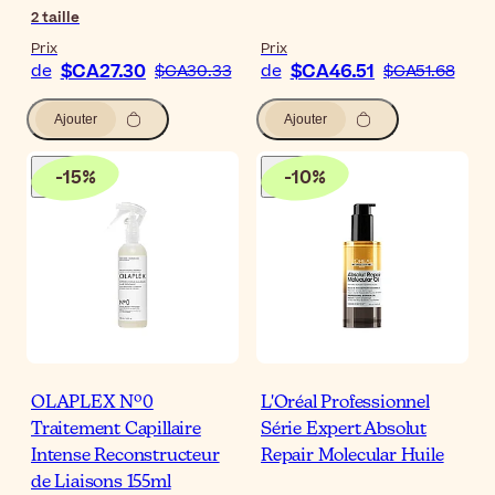
2
taille
Prix
Prix
$CA27.30
$CA46.51
de
$CA30.33
de
$CA51.68
Ajouter
Ajouter
-
15
%
-
10
%
OLAPLEX Nº0
L'Oréal Professionnel
Traitement Capillaire
Série Expert Absolut
Intense Reconstructeur
Repair Molecular Huile
de Liaisons 155ml