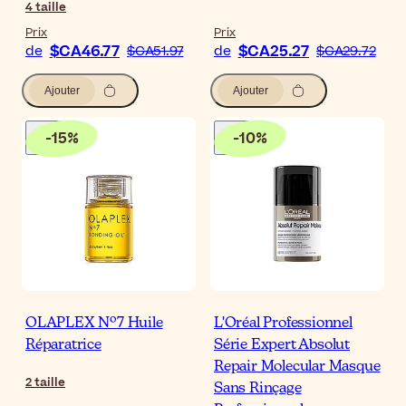
4
taille
Prix
Prix
$CA46.77
$CA25.27
de
$CA51.97
de
$CA29.72
Ajouter
Ajouter
-
15
%
-
10
%
OLAPLEX Nº7 Huile
L'Oréal Professionnel
Réparatrice
Série Expert Absolut
Repair Molecular Masque
2
taille
Sans Rinçage