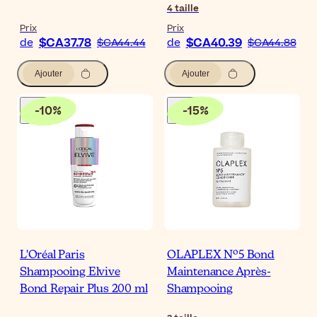
4
taille
Prix
Prix
$CA37.78
$CA40.39
de
$CA44.44
de
$CA44.88
Ajouter
Ajouter
-
10
%
-
15
%
L'Oréal Paris
OLAPLEX Nº5 Bond
Shampooing Elvive
Maintenance Après-
Bond Repair Plus 200 ml
Shampooing