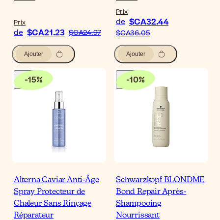
Prix
$CA32.44
de
Prix
$CA21.23
de
$CA24.97
$CA36.05
Ajouter
Ajouter
-
15
%
-
10
%
Alterna Caviar Anti-Âge
Schwarzkopf BLONDME
Spray Protecteur de
Bond Repair Après-
Chaleur Sans Rinçage
Shampooing
Réparateur
Nourrissant