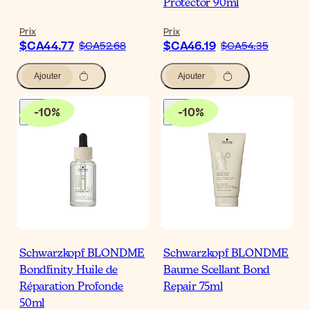
Protector 90ml
Prix
Prix
$CA44.77
$CA46.19
$CA52.68
$CA54.35
Ajouter
Ajouter
-
10
%
-
10
%
Schwarzkopf BLONDME
Schwarzkopf BLONDME
Bondfinity Huile de
Baume Scellant Bond
Réparation Profonde
Repair 75ml
50ml