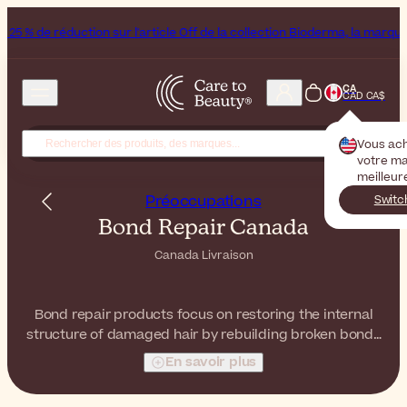
sur l'article Off de la collection Bioderma, la marque du mois
Week-en
CA
CAD CA$
Vous ac
votre ma
meilleur
Préoccupations
Switc
Bond Repair Canada
Canada Livraison
Bond repair products focus on restoring the internal
structure of damaged hair by rebuilding broken bonds
caused by chemical treatments, heat styling, and
En savoir plus
environmental stress. These advanced formulas go
beyond surface repair, targeting the hair fiber from