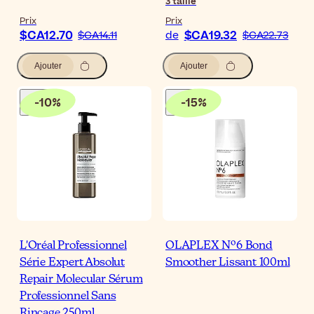
3
taille
Prix
Prix
$CA12.70
$CA19.32
$CA14.11
de
$CA22.73
Ajouter
Ajouter
-
10
%
-
15
%
L'Oréal Professionnel
OLAPLEX Nº6 Bond
Série Expert Absolut
Smoother Lissant 100ml
Repair Molecular Sérum
Professionnel Sans
Rinçage 250ml