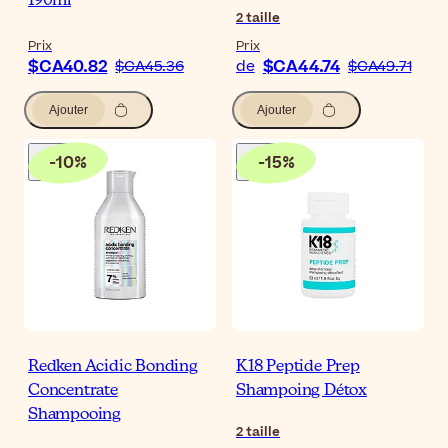
190ml
2
taille
Prix
Prix
$CA40.82
$CA44.74
$CA45.36
de
$CA49.71
Ajouter
Ajouter
-
10
%
-
15
%
Redken Acidic Bonding
K18 Peptide Prep
Concentrate
Shampoing Détox
Shampooing
2
taille