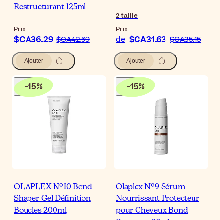
Restructurant 125ml
2
taille
Prix
Prix
$CA36.29
$CA31.63
$CA42.69
de
$CA35.15
Ajouter
Ajouter
-
15
%
-
15
%
OLAPLEX Nº10 Bond
Olaplex Nº9 Sérum
Shaper Gel Définition
Nourrissant Protecteur
Boucles 200ml
pour Cheveux Bond