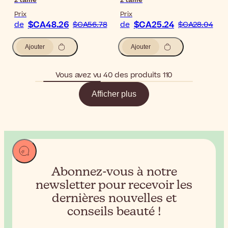
2
taille
2
taille
Prix
Prix
$CA48.26
$CA25.24
de
$CA56.78
de
$CA28.04
Ajouter
Ajouter
Vous avez vu 40 des produits 110
Afficher plus
Abonnez-vous à notre
newsletter pour recevoir
les
dernières nouvelles et
conseils beauté !