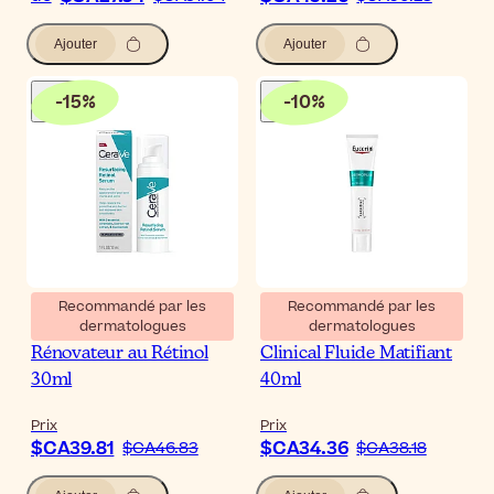
Ajouter
Ajouter
-
15
%
-
10
%
Recommandé par les
Recommandé par les
dermatologues
dermatologues
CeraVe Sérum
Eucerin DermoPure
Rénovateur au Rétinol
Clinical Fluide Matifiant
30ml
40ml
Prix
Prix
$CA39.81
$CA34.36
$CA46.83
$CA38.18