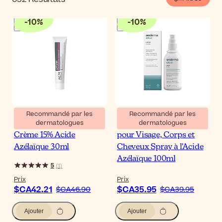
-
10
%
-
10
%
Recommandé par les
Recommandé par les
dermatologues
dermatologues
ACM Laboratoire Azéane
Sesderma Azelac Lotion
Crème 15% Acide
pour Visage, Corps et
Azélaïque 30ml
Cheveux Spray à l'Acide
Azélaïque 100ml
5
(
1
)
Prix
Prix
$CA42.21
$CA35.95
$CA46.90
$CA39.95
Ajouter
Ajouter