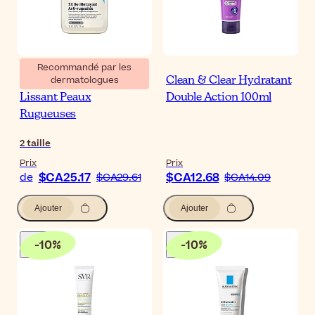
Recommandé par les
dermatologues
CeraVe SA Nettoyant
Clean & Clear Hydratant
Lissant Peaux
Double Action 100ml
Rugueuses
2
taille
Prix
Prix
$CA25.17
$CA12.68
de
$CA29.61
$CA14.09
Ajouter
Ajouter
-
10
%
-
10
%