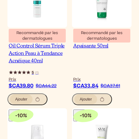
Recommandé par les
Recommandé par les
dermatologues
dermatologues
Eucerin DERMOPURE
Biretix Isorepair Crème
Oil Control Sérum Triple
Apaisante 50ml
Action Peau à Tendance
Acnéique 40ml
5
(
1
)
Prix
Prix
$CA39.80
$CA33.84
$CA44.22
$CA37.61
Ajouter
Ajouter
-
10
%
-
10
%