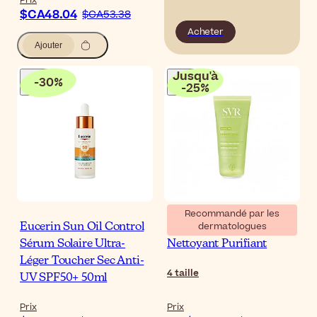
Prix
$CA48.04
$CA53.38
Acheter
Ajouter
Jusqu'à
-
30
%
-
25
%
Recommandé par les
dermatologues
Eucerin Sun Oil Control
SVR Sebiaclear Gel
Sérum Solaire Ultra-
Nettoyant Purifiant
Léger Toucher Sec Anti-
4
taille
UV SPF50+ 50ml
Prix
Prix