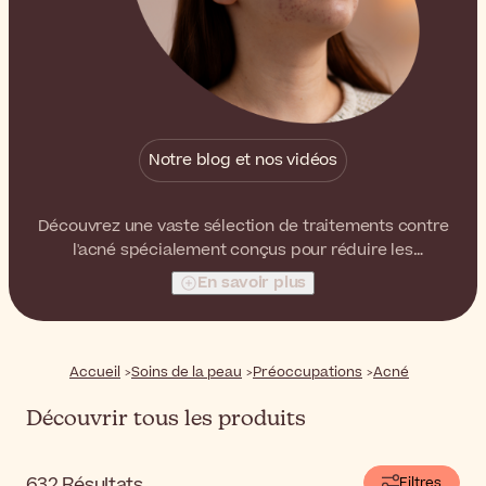
Notre blog et nos vidéos
Découvrez une vaste sélection de traitements contre
l'acné spécialement conçus pour réduire les
imperfections et l'excès de sébum ainsi que pour aider
En savoir plus
à équilibrer la peau.
Accueil
Soins de la peau
Préoccupations
Acné
Découvrir tous les produits
632
Résultats
Filtres