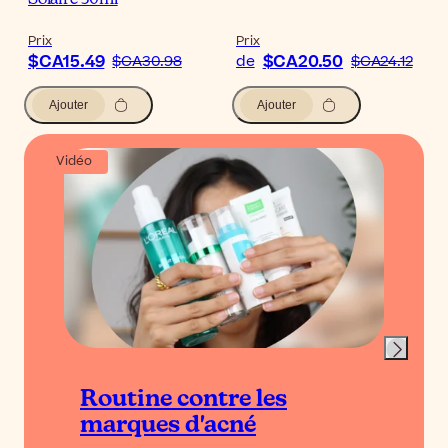
Prix
Prix
$CA15.49
$CA20.50
$CA30.98
de
$CA24.12
Ajouter
Ajouter
Vidéo
Routine contre les
marques d'acné