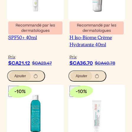
Recommandé par les
Recommandé par les
dermatologues
dermatologues
SVR Sebiaclear Crème
La Roche-Posay Effaclar
SPF50+ 40ml
H Iso-Biome Crème
Hydratante 40ml
Prix
Prix
$CA21.12
$CA36.70
$CA23.47
$CA40.78
Ajouter
Ajouter
-
10
%
-
10
%