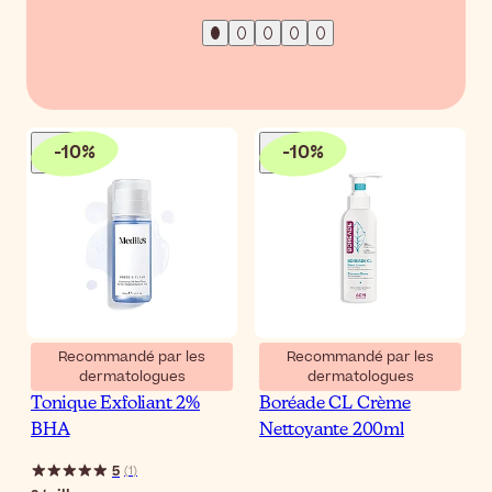
-
10
%
-
10
%
Recommandé par les
Recommandé par les
dermatologues
dermatologues
Medik8 Press & Clear
ACM Laboratoire
Tonique Exfoliant 2%
Boréade CL Crème
BHA
Nettoyante 200ml
5
(
1
)