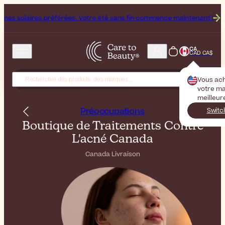
ées. Votre été sans fin commence maintenant !
Abonnez-vous à notre 
CA
CAD CA$
Vous ac
votre ma
meilleur
Préoccupations
Switc
Boutique de Traitements Contre
L'acné Canada
Canada Livraison