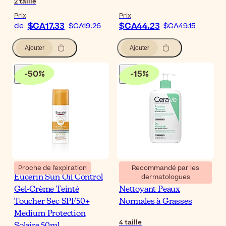
2
taille
Prix
Prix
$CA17.33
$CA44.23
de
$CA19.26
$CA49.15
Ajouter
Ajouter
-
50
%
-
15
%
Proche de l'expiration
Recommandé par les
dermatologues
Eucerin Sun Oil Control
CeraVe Gel Moussant
Gel-Crème Teinté
Nettoyant Peaux
Toucher Sec SPF50+
Normales à Grasses
Medium Protection
4
taille
Solaire 50ml