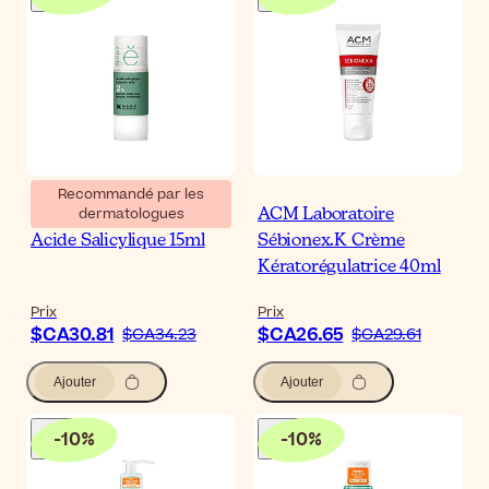
Recommandé par les
dermatologues
Etat Pur Pure Active
ACM Laboratoire
Acide Salicylique 15ml
Sébionex.K Crème
Kératorégulatrice 40ml
Prix
Prix
$CA30.81
$CA26.65
$CA34.23
$CA29.61
Ajouter
Ajouter
-
10
%
-
10
%