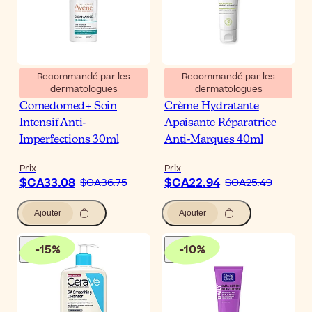
Recommandé par les
Recommandé par les
dermatologues
dermatologues
Avène Cleanance
SVR Sebiaclear Hydra
Comedomed+ Soin
Crème Hydratante
Intensif Anti-
Apaisante Réparatrice
Imperfections 30ml
Anti-Marques 40ml
Prix
Prix
$CA33.08
$CA22.94
$CA36.75
$CA25.49
Ajouter
Ajouter
-
15
%
-
10
%