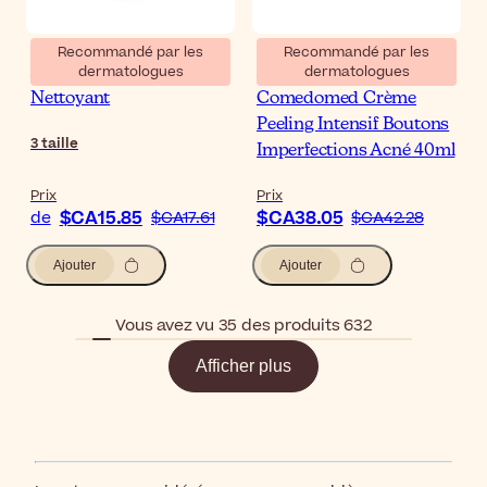
Recommandé par les
Recommandé par les
dermatologues
dermatologues
Avène Cleanance Gel
Avène Cleanance
Nettoyant
Comedomed Crème
Peeling Intensif Boutons
3
taille
Imperfections Acné 40ml
Prix
Prix
$CA15.85
$CA38.05
de
$CA17.61
$CA42.28
Ajouter
Ajouter
Vous avez vu 35 des produits 632
Afficher plus