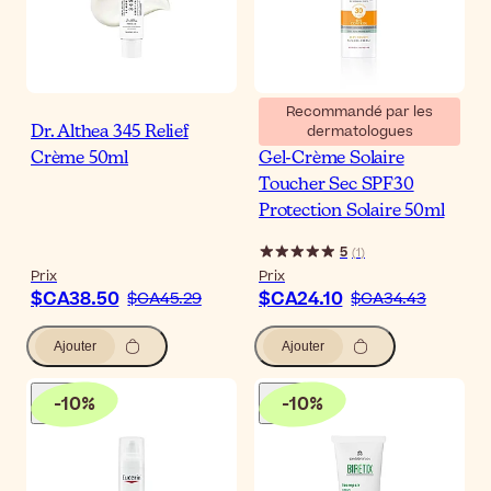
Recommandé par les
dermatologues
Dr. Althea 345 Relief
Eucerin Sun Oil Control
Crème 50ml
Gel-Crème Solaire
Toucher Sec SPF30
Protection Solaire 50ml
5
(
1
)
Prix
Prix
$CA38.50
$CA24.10
$CA45.29
$CA34.43
Ajouter
Ajouter
-
10
%
-
10
%