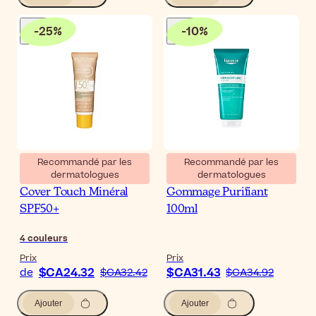
-
25
%
-
10
%
Recommandé par les
Recommandé par les
dermatologues
dermatologues
Bioderma Photoderm
Eucerin DermoPure
Cover Touch Minéral
Gommage Purifiant
SPF50+
100ml
4
couleurs
Prix
Prix
$CA24.32
$CA31.43
de
$CA32.42
$CA34.92
Ajouter
Ajouter