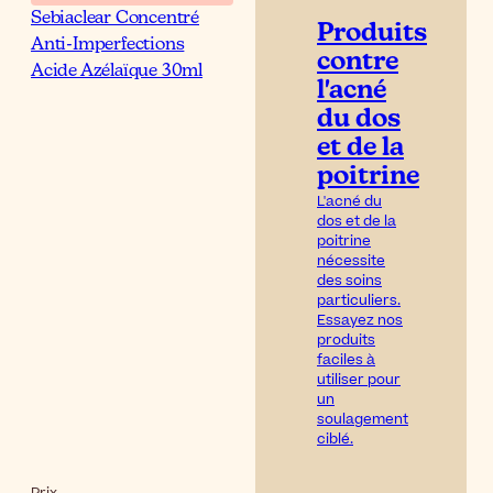
Sebiaclear Concentré
Produits
Anti-Imperfections
contre
Acide Azélaïque 30ml
l'acné
du dos
et de la
poitrine
L'acné du
dos et de la
poitrine
nécessite
des soins
particuliers.
Essayez nos
produits
faciles à
utiliser pour
un
soulagement
ciblé.