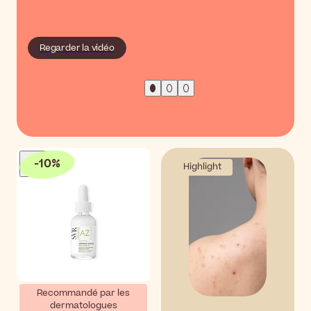
Regarder la vidéo
-
10
%
Highlight
Recommandé par les
dermatologues
SVR Ampoule Flash [AZ]