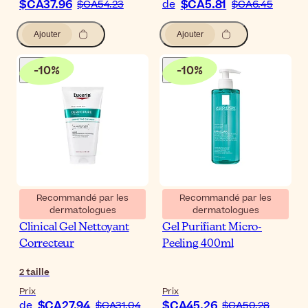
$CA37.96
$CA5.81
$CA54.23
de
$CA6.45
Ajouter
Ajouter
-
10
%
-
10
%
Recommandé par les
Recommandé par les
dermatologues
dermatologues
Eucerin DermoPure
La Roche-Posay Effaclar
Clinical Gel Nettoyant
Gel Purifiant Micro-
Correcteur
Peeling 400ml
2
taille
Prix
Prix
$CA27.94
$CA45.26
de
$CA31.04
$CA50.28