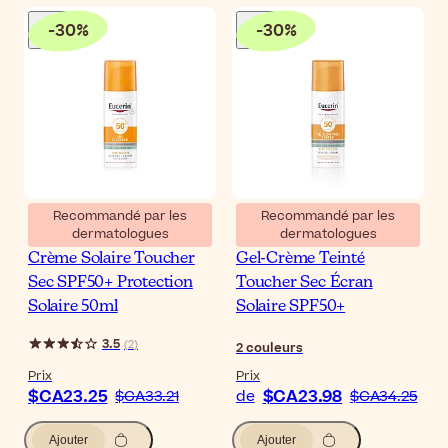
-
30
%
-
30
%
Recommandé par les
Recommandé par les
dermatologues
dermatologues
Eucerin Oil Control Gel-
Eucerin Sun Oil Control
Crème Solaire Toucher
Gel-Crème Teinté
Sec SPF50+ Protection
Toucher Sec Écran
Solaire 50ml
Solaire SPF50+
3.5
(
2
)
2
couleurs
Prix
Prix
$CA23.25
$CA23.98
$CA33.21
de
$CA34.25
Ajouter
Ajouter