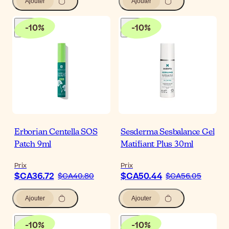
Ajouter
Ajouter
-
10
%
-
10
%
Erborian Centella SOS
Sesderma Sesbalance Gel
Patch 9ml
Matifiant Plus 30ml
Prix
Prix
$CA36.72
$CA50.44
$CA40.80
$CA56.05
Ajouter
Ajouter
-
10
%
-
10
%