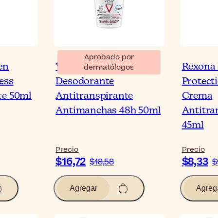
Aprobado por
en
Vichy Homme
Rexona
dermatólogos
ess
Desodorante
Protect
te 50ml
Antitranspirante
Crema
Antimanchas 48h 50ml
Antitra
45ml
Precio
Precio
$16,72
$8,33
$18,58
$
Agregar
Agreg