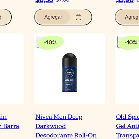
$6,30
$5,90
$7,00
$
Agregar
Agreg
-
10
%
-
10
%
ain
Nivea Men Deep
Old Spi
n Barra
Darkwood
Gel Ant
Desodorante Roll-On
Transpa