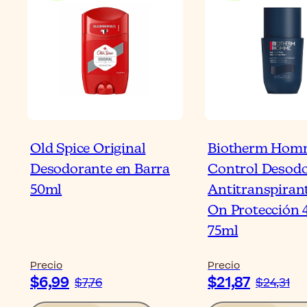
Old Spice Original
Biotherm Hom
Desodorante en Barra
Control Desod
50ml
Antitranspirant
On Protección 
75ml
Precio
Precio
$6,99
$21,87
$7,76
$24,31