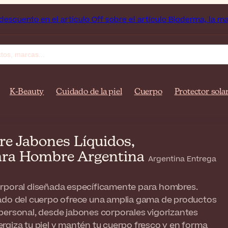
rtículo Off sobre el artículo Bioderma, la marca del mes
F
K-Beauty
Cuidado de la piel
Cuerpo
Protector sola
e Jabones Líquidos,
Para Hombre Argentina
Argentina Entrega
orporal diseñada específicamente para hombres.
dado del cuerpo ofrece una amplia gama de productos
personal, desde jabones corporales vigorizantes
rgiza tu piel y mantén tu cuerpo fresco y en forma