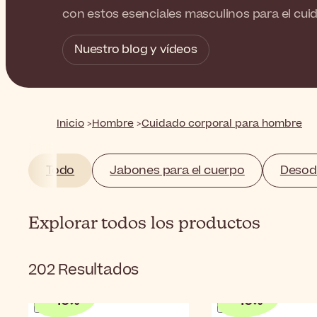
con estos esenciales masculinos para el cui
Nuestro blog y vídeos
Inicio
Hombre
Cuidado corporal para hombre
Todo
Jabones para el cuerpo
Desod
Explorar todos los productos
202
Resultados
-
10
%
-
10
%