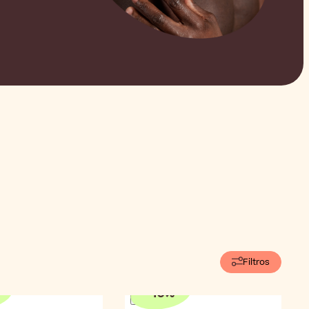
Filtros
-
10
%