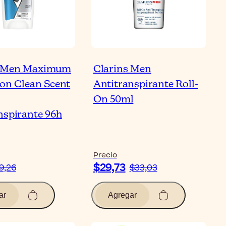
 Men Maximum
Clarins Men
ion Clean Scent
Antitranspirante Roll-
On 50ml
nspirante 96h
Precio
$29,73
9,26
$33,03
ar
Agregar