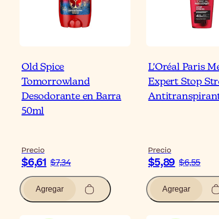
Old Spice
L'Oréal Paris M
Tomorrowland
Expert Stop Str
Desodorante en Barra
Antitranspiran
50ml
Precio
Precio
$6,61
$5,89
$7,34
$6,55
Agregar
Agregar