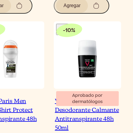
ar
Agregar
-
10
%
Aprobado por
 Paris Men
Vichy Homme
dermatólogos
 8 Mejores
hirt Protect
Desodorante Calmante
itranspirantes Roll-
nspirante 48h
Antitranspirante 48h
 para Hombre
50ml