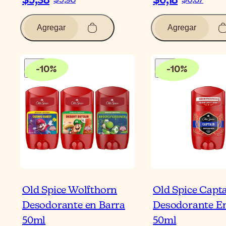
$5,38
$6,18
$5,98
$6,87
Agregar
Agregar
-
10
%
-
10
%
Old Spice Wolfthorn
Old Spice Capt
Desodorante en Barra
Desodorante E
50ml
50ml