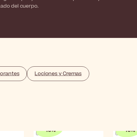
dado del cuerpo.
orantes
Lociones y Cremas
-
10
%
-
10
%