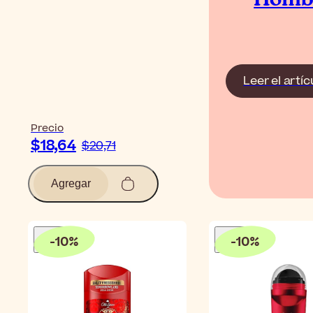
Homb
Leer el artíc
Precio
$18,64
$20,71
Agregar
-
10
%
-
10
%