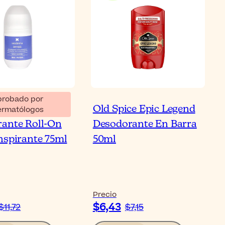
probado por
ma Dryses Men
Old Spice Epic Legend
ermatólogos
ante Roll-On
Desodorante En Barra
nspirante 75ml
50ml
Precio
$6,43
$11,72
$7,15