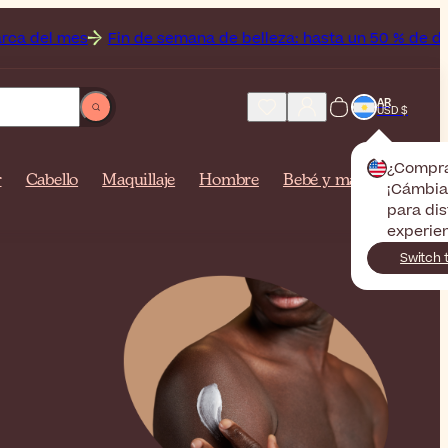
in de semana de belleza: hasta un 50 % de descuento Off en 
AR
USD $
¿Compr
r
Cabello
Maquillaje
Hombre
Bebé y mamá
¡Cámbiat
para dis
experien
Switch 