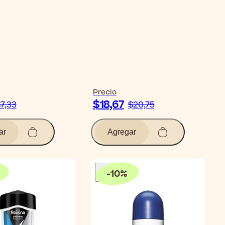
artículo
Precio
$18,67
7,33
$20,75
ar
Agregar
-
10
%