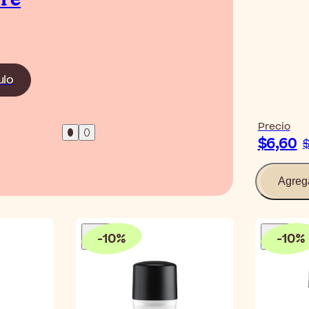
re
Leer el 
ulo
Precio
$6,60
$
Agreg
-
10
%
-
10
%