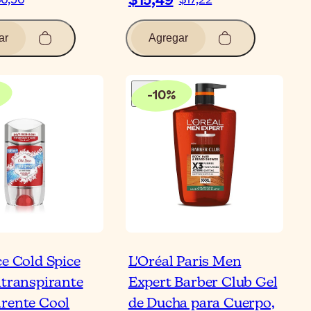
$15,49
6,56
$17,22
ar
Agregar
-
10
%
ce Cold Spice
L'Oréal Paris Men
itranspirante
Expert Barber Club Gel
rente Cool
de Ducha para Cuerpo,