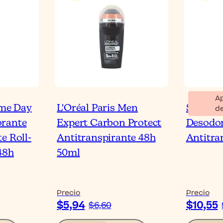
A
me Day
L'Oréal Paris Men
Sesder
d
orante
Expert Carbon Protect
Desodor
e Roll-
Antitranspirante 48h
Antitra
48h
50ml
Precio
Precio
$5,94
$10,55
$6,60