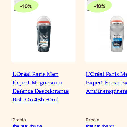
-
10
%
-
10
%
L'Oréal Paris Men
L'Oréal Paris M
Expert Magnesium
Expert Fresh E
Defence Desodorante
Antitranspiran
Roll-On 48h 50ml
Precio
Precio