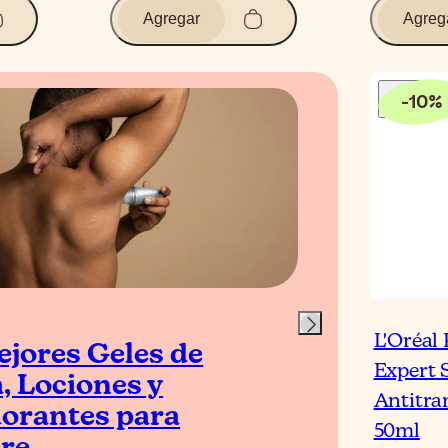
Agregar
Agreg
-
10
%
Blog
L'Oréal
ejores Geles de
Los
Expert S
, Lociones y
Ant
Antitra
orantes para
On
50ml