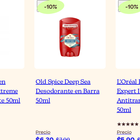
-
10
%
-
10
%
en
Old Spice Deep Sea
L'Oréal
xtreme
Desodorante en Barra
Expert 
te 50ml
50ml
Antitra
50ml
Precio
Precio