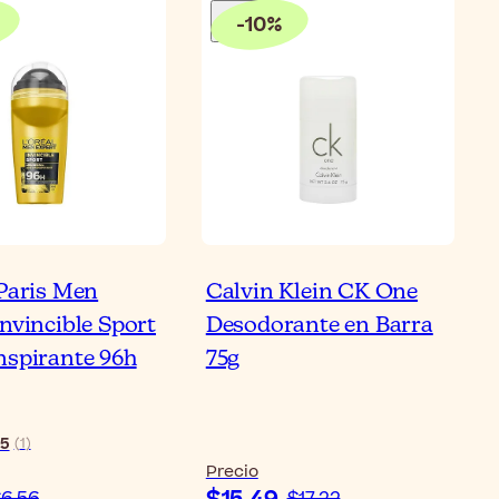
-
10
%
 Paris Men
Calvin Klein CK One
Invincible Sport
Desodorante en Barra
nspirante 96h
75g
5
(
1
)
Precio