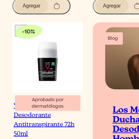
Agregar
Agregar
-
10
%
Blog
Aprobado por
Vichy Homme
dermatólogos
Los M
Desodorante
Ducha
Antitranspirante 72h
Desod
50ml