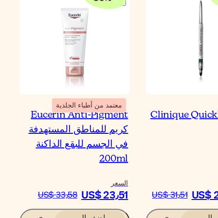
معتمد من أطباء الجلدية
Eucerin Anti-Pigment
Clinique Quick
كريم للمناطق المستهدفة
في الجسم للبقع الداكنة
200ml
السعر
US$ 23٫51
US$ 
US$ 33٫58
US$ 31٫51
الى
اضف الى