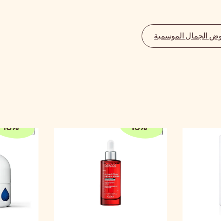
ض الجمال الموسمية
10
%
-
10
%
-