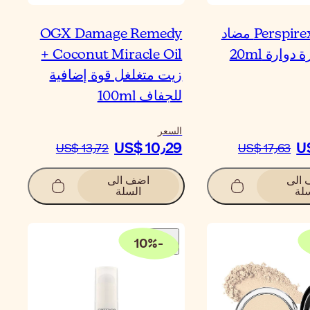
Perspirex Strong مضاد
OGX Damage Remedy
دوارة 20ml
+ Coconut Miracle Oil
زيت متغلغل قوة إضافية
للجفاف 100ml
السعر
US$ 10٫29
U
US$ 13٫72
US$ 17٫63
الى
اضف الى
لة
السلة
10
%
-