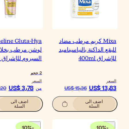
Mixa كريم مرطب مضاد
eline Gluta-Hya
للبقع الداكنة بالنياسيناميد
لوشن مرطب بخلا
للإشراق 400ml
السيروم للإشراق ا
2
حجم
السعر
السعر
US$ 3٫78
US$ 13٫83
US$ 15٫36
من
٫20
اضف الى
اضف الى
السلة
السلة
10
%
-
10
%
-