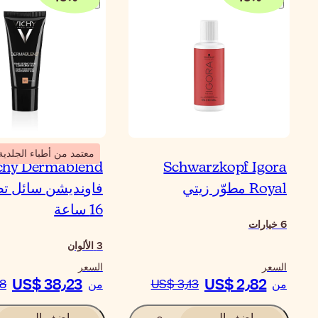
معتمد من أطباء الجلدية
chy Dermablend
Schwarzkopf Igora
Royal مطوّر زيتي
فاونديشن سائل ت
16 ساعة
6
خيارات
3
الألوان
السعر
السعر
US$ 38٫23
US$ 2٫82
من
US$ 3٫13
من
8
اضف الى
اضف الى