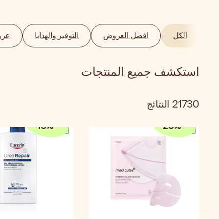
الكل
افضل العروض
التوفير والهدايا
عرو
استكشف جميع المنتجات
21730
النتائج
10
%
-
20
%
-