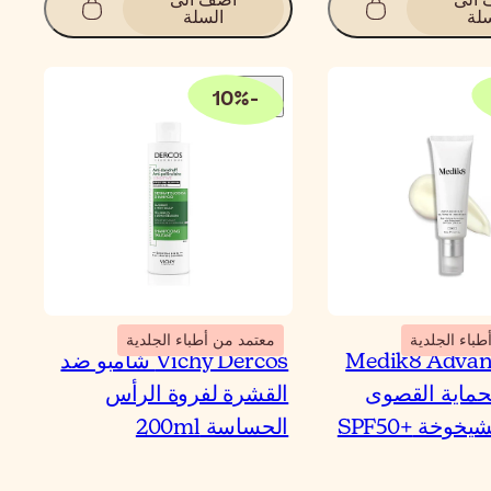
لة
السلة
10
%
-
باء الجلدية
معتمد من أطباء الجلدية
Medik8 Advan
Vichy Dercos شامبو ضد
ماية القصوى
القشرة لفروة الرأس
المضاد للشيخوخة SPF50+
الحساسة 200ml