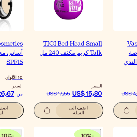
osmetics
TIGI Bed Head Small
Vas
صة
Talk كريم مكثف 240 مل
أساس مع
لندي
SPF15
10
الألوان
السعر
السعر
26٫67
US$ 15٫80
US$ 4
US$ 17٫55
من
اضف الى
اضف 
السلة
الس
10
%
-
10
%
-