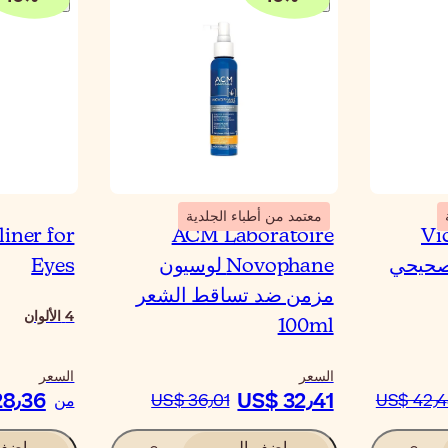
معتمد من أطباء الجلدية
liner for
ACM Laboratoire
Vi
صحيحي
Novophane لوسيون
Eyes
مزمن ضد تساقط الشعر
4
الألوان
100ml
السعر
السعر
28٫36
US$ 32٫41
US$ 42٫4
US$ 36٫01
من
اضف الى
اضف 