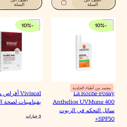
السلة
السلة
10
%
-
10
%
-
معتمد من أطباء الجلدية
La Roche-Posay
Viviscal أقرا
Anthelios UVMune 400
بفيتامينات لصحة ا
سائل التحكم في الزيوت
3
خيارات
SPF50+