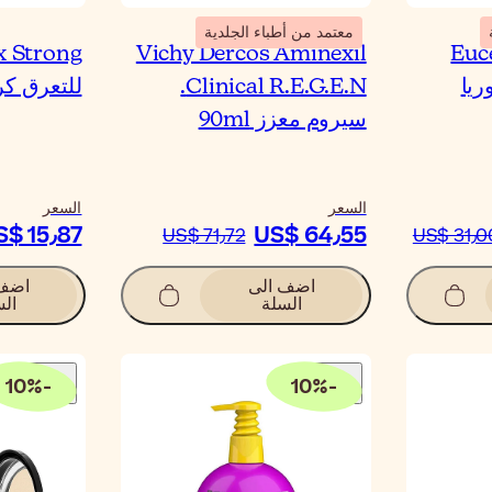
معتمد من أطباء الجلدية
Vichy Dercos Aminexil
Euc
Clinical R.E.G.E.N.
للتعرق كرة 
سيروم معزز 90ml
السعر
السعر
S$ 15٫87
US$ 64٫55
US$ 71٫72
US$ 31٫0
اضف الى
اضف 
السلة
الس
10
%
-
10
%
-