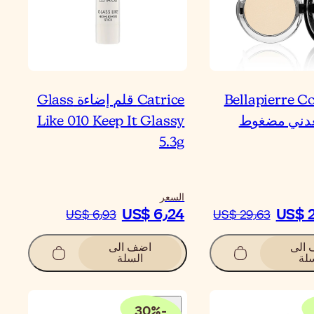
Bellapierre C
Catrice قلم إضاءة Glass
دني مضغوط
Like 010 Keep It Glassy
5.3g
السعر
US$ 6٫24
US$ 
US$ 6٫93
US$ 29٫63
الى
اضف الى
لة
السلة
30
%
-