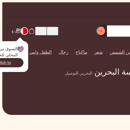
BH
USD $
التسوق م
من الشمس
شعر
ماكياج
رجال
الطفل وأمي
المحلي لل
itch to
سة البحرين
البحرين التوصيل