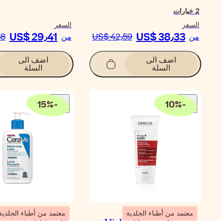
2
خيارات
السعر
السعر
US$ 29٫41
US$ 38٫33
من
US$ 42٫59
من
68
اضف الى
اضف الى
السلة
السلة
15
%
-
10
%
-
معتمد من أطباء الجلدية
معتمد من أطباء الجلدية