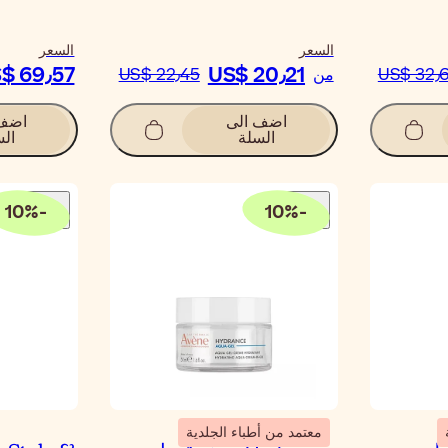
السعر
السعر
$ 69٫57
US$ 20٫21
US$ 32٫
من
US$ 22٫45
اضف الى
اضف 
السلة
الس
10
%
-
10
%
-
معتمد من أطباء الجلدية