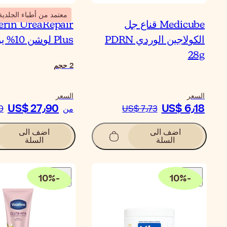
معتمد من أطباء الجلدية
Medicube قناع جل
erin UreaRepair
الكولاجين الوردي PDRN
Plus لوشن 10% يوريا
28g
2
حجم
السعر
السعر
US$ 27٫90
US$ 6٫18
US$ 7٫73
من
0
اضف الى
اضف الى
السلة
السلة
10
%
-
10
%
-