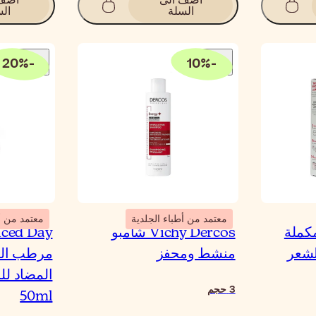
السلة
الس
20
%
-
10
%
-
معتمد من أطباء الجلدية
معتمد من أط
ص مكملة
Vichy Dercos شامبو
ced Day
لشعر
منشط ومحفز
مرطب الح
3
حجم
50ml