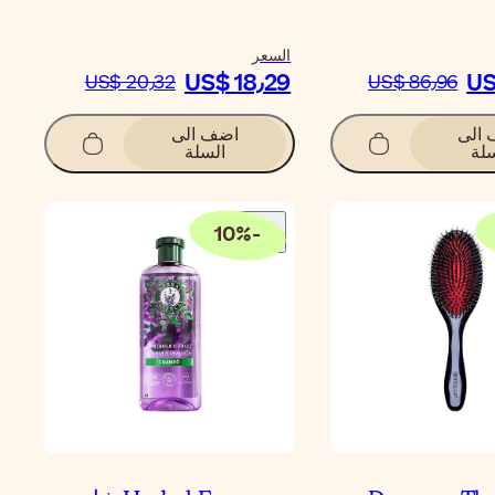
السعر
US$ 18٫29
US
US$ 20٫32
US$ 86٫96
الى
اضف الى
لة
السلة
10
%
-