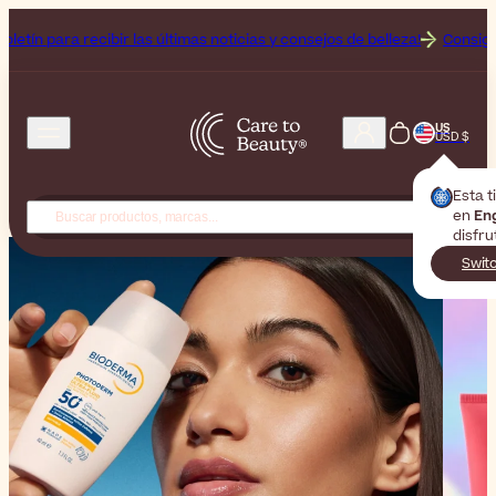
ir las últimas noticias y consejos de belleza!
Consigue un 25 % de desc
US
USD $
Esta t
en
En
disfru
Swit