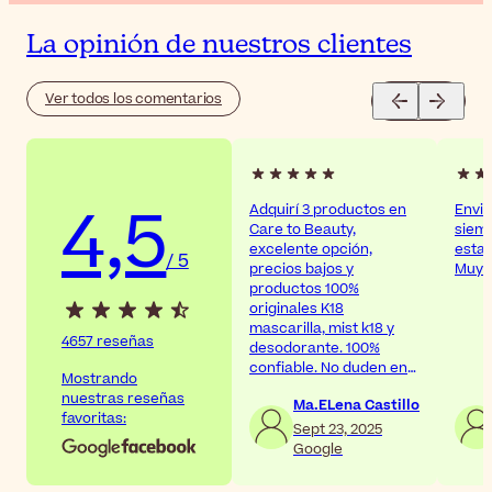
La opinión de nuestros clientes
Ver todos los comentarios
4,5
Adquirí 3 productos en
Envio
Care to Beauty,
siemp
excelente opción,
estat
/ 5
precios bajos y
Muy 
productos 100%
originales K18
mascarilla, mist k18 y
4657 reseñas
desodorante. 100%
confiable. No duden en
Mostrando
comprar
nuestras reseñas
Ma.ELena Castillo
favoritas:
Sept 23, 2025
Google