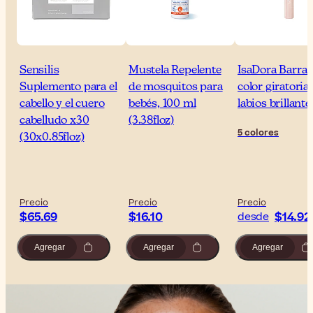
Sensilis
Mustela Repelente
IsaDora Barra 
Suplemento para el
de mosquitos para
color giratoria
cabello y el cuero
bebés, 100 ml
labios brillante
cabelludo x30
(3.38floz)
5 colores
(30x0.85floz)
Precio
Precio
Precio
$65.69
$16.10
$14.92
desde
Agregar
Agregar
Agregar