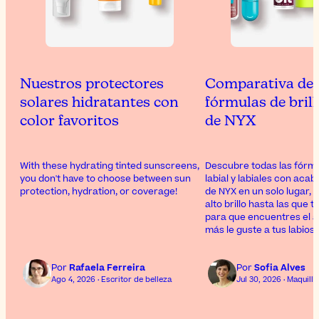
Nuestros protectores
Comparativa de 
solares hidratantes con
fórmulas de brill
color favoritos
de NYX
With these hydrating tinted sunscreens,
Descubre todas las fórmul
you don't have to choose between sun
labial y labiales con acab
protection, hydration, or coverage!
de NYX en un solo lugar, 
alto brillo hasta las que t
para que encuentres el 
más le guste a tus labios.
Por
Rafaela Ferreira
Por
Sofia Alves
Ago 4, 2026 · Escritor de belleza
Jul 30, 2026 · Maquill