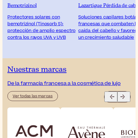
Bemotrizinol
Lazartigue Pérdida de cabe
Protectores solares con
Soluciones capilares botán
bemotrizinol (Tinosorb S):
francesas que combaten l
protección de amplio espectro
caída del cabello y favore
contra los rayos UVA y UVB
un crecimiento saludable
Nuestras marcas
De la farmacia francesa a la cosmética de lujo
Ver todas las marcas