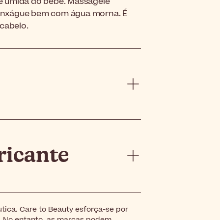
e úmida do bebê. Massageie
 enxágue bem com água morna. É
 cabelo.
ricante
tica. Care to Beauty esforça-se por
. No entanto, as marcas podem