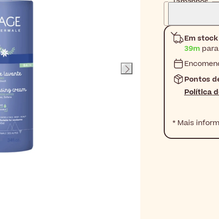
Tamanhos
Em stock
39m
para
Encomend
Pontos d
Política 
* Mais infor