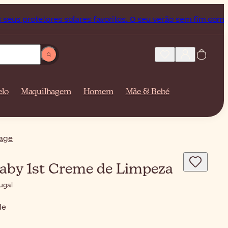
etores solares favoritos. O seu verão sem fim começa agora!
elo
Maquilhagem
Homem
Mãe & Bebé
iage
aby 1st Creme de Limpeza
ugal
de