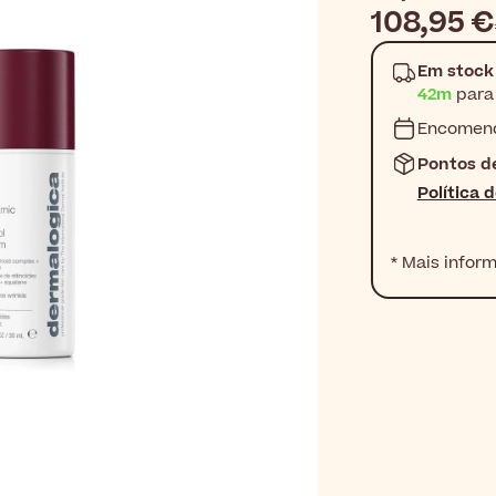
108,95 €
Em stock
42m
para 
Encomend
Pontos d
Política 
* Mais infor