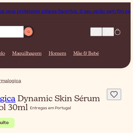
 protetores solares favoritos. O seu verão sem fim começa a
elo
Maquilhagem
Homem
Mãe & Bebé
rmalogica
gica
Dynamic Skin Sérum
nol 30ml
Entregas em Portugal
uito