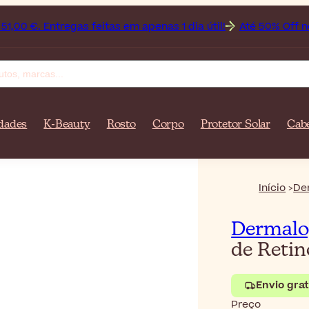
Entregas feitas em apenas 1 dia útil!
Até 50% Off nos seus
dades
K-Beauty
Rosto
Corpo
Protetor Solar
Cab
Início
De
Dermalo
de Reti
Envio grat
Preço